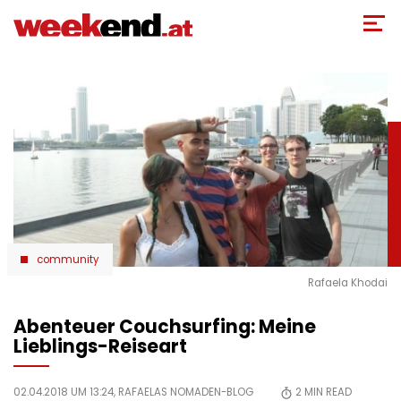
Direkt
zum
Inhalt
community
Rafaela Khodai
Abenteuer Couchsurfing: Meine
Lieblings-Reiseart
02.04.2018 UM 13:24,
RAFAELAS NOMADEN-BLOG
2
MIN READ