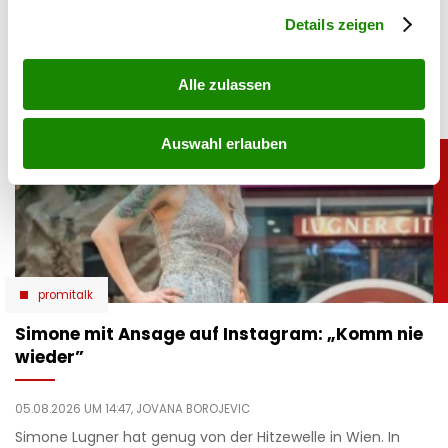
roten Bikini zeigt die Ski-Legende ihre Traumfigur und
Abschnitt Einzelheiten
fest.
genießt entspannte Stunden am Meer.
Details zeigen
Alle zulassen
Auswahl erlauben
promitalk
Simone mit Ansage auf Instagram: „Komm nie
wieder”
05.08.2026 UM 14:47,
JOVANA BOROJEVIC
Simone Lugner hat genug von der Hitzewelle in Wien. In