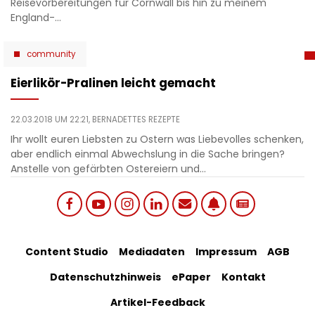
Reisevorbereitungen für Cornwall bis hin zu meinem
England-…
community
Eierlikör-Pralinen leicht gemacht
22.03.2018 UM 22:21,
BERNADETTES REZEPTE
Ihr wollt euren Liebsten zu Ostern was Liebevolles schenken,
aber endlich einmal Abwechslung in die Sache bringen?
Anstelle von gefärbten Ostereiern und…
Social
Footer
Content Studio
Mediadaten
Impressum
AGB
links
Datenschutzhinweis
ePaper
Kontakt
Bottom
menu
Artikel-Feedback