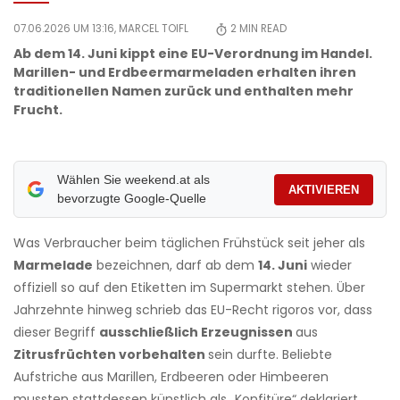
07.06.2026 UM 13:16,
MARCEL TOIFL
2
MIN READ
Ab dem 14. Juni kippt eine EU-Verordnung im Handel.
Marillen- und Erdbeermarmeladen erhalten ihren
traditionellen Namen zurück und enthalten mehr
Frucht.
Wählen Sie weekend.at als
AKTIVIEREN
bevorzugte Google-Quelle
Was Verbraucher beim täglichen Frühstück seit jeher als
Marmelade
bezeichnen, darf ab dem
14. Juni
wieder
offiziell so auf den Etiketten im Supermarkt stehen. Über
Jahrzehnte hinweg schrieb das EU-Recht rigoros vor, dass
dieser Begriff
ausschließlich Erzeugnissen
aus
Zitrusfrüchten vorbehalten
sein durfte. Beliebte
Aufstriche aus Marillen, Erdbeeren oder Himbeeren
mussten stattdessen künstlich als „Konfitüre“ deklariert