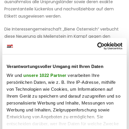
ausnahmslos alle Ursprungsländer sowie deren exakte
Prozentanteile lückenlos und nachvollziehbar auf dem
Etikett ausgewiesen werden.
Die Interessengemeinschaft „Biene Österreich“ verbucht
diese Neuerung als Meilenstein im Kampf gegen den
Import von gepanschtem Billighonig aus Drittstaaten. Die
lückenlose Transparenz schützt die Konsumenten vor
Etikettenschwindel und stärkt gleichzeitig die
Wettbewerbsfähigkeit der heimischen Imkerinnen und
Verantwortungsvoller Umgang mit Ihren Daten
Imker.
Wir und
unsere 1022 Partner
verarbeiten Ihre
persönlichen Daten, wie z. B. Ihre IP-Adresse, mithilfe
Haben Sie einen Fehler gefunden?
Schicken Sie uns Ihr
von Technologien wie Cookies, um Informationen auf
Feedback zu diesem Artikel.
Ihrem Gerät zu speichern und darauf zuzugreifen und so
personalisierte Werbung und Inhalte, Messungen von
Werbung und Inhalten, Zielgruppenforschung sowie
teilen
Entwicklung von Angeboten zu ermöglichen. Sie
entscheiden darüber, wer Ihre Daten für welche Zwecke