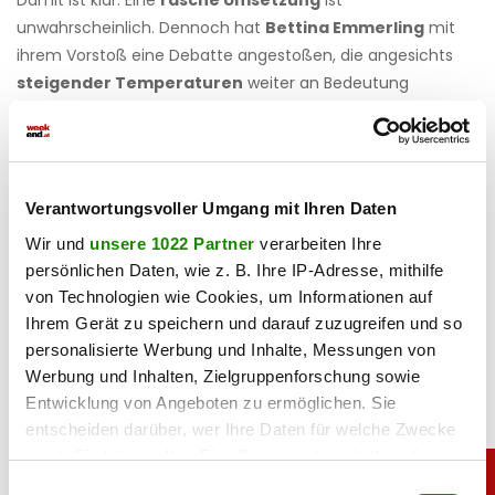
unwahrscheinlich. Dennoch hat
Bettina Emmerling
mit
ihrem Vorstoß eine Debatte angestoßen, die angesichts
steigender Temperaturen
weiter an Bedeutung
gewinnen dürfte.
Haben Sie einen Fehler gefunden?
Schicken Sie uns Ihr
Feedback zu diesem Artikel.
Verantwortungsvoller Umgang mit Ihren Daten
Wir und
unsere 1022 Partner
verarbeiten Ihre
teilen
persönlichen Daten, wie z. B. Ihre IP-Adresse, mithilfe
von Technologien wie Cookies, um Informationen auf
Ihrem Gerät zu speichern und darauf zuzugreifen und so
personalisierte Werbung und Inhalte, Messungen von
Werbung und Inhalten, Zielgruppenforschung sowie
Entwicklung von Angeboten zu ermöglichen. Sie
entscheiden darüber, wer Ihre Daten für welche Zwecke
nutzt. Sie können Ihre Einwilligung jederzeit über die
Cookie-Erklärung oder durch Klicken auf das Privacy
Einwilligungsauswahl