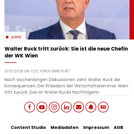
politik
Walter Ruck tritt zurück: Sie ist die neue Chefin
der WK Wien
30.07.2026 UM 11:20,
YUNUS EMRE KURT
Nach wochenlangen Diskussionen zieht Walter Ruck die
Konsequenzen. Der Präsident der Wirtschaftskammer Wien
tritt zurück. Das ist Walter Rucks Nachfolgerin.
Social
Footer
Content Studio
Mediadaten
Impressum
AGB
links