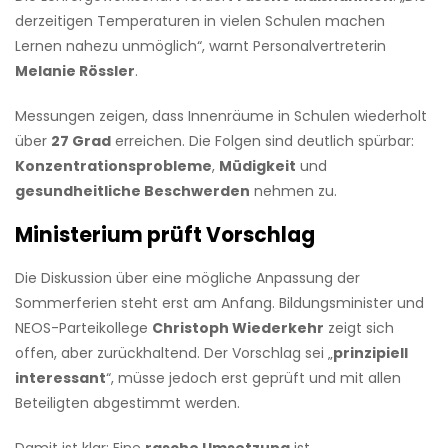
derzeitigen Temperaturen in vielen Schulen machen
Lernen nahezu unmöglich“, warnt Personalvertreterin
Melanie Rössler
.
Messungen zeigen, dass Innenräume in Schulen wiederholt
über
27 Grad
erreichen. Die Folgen sind deutlich spürbar:
Konzentrationsprobleme
,
Müdigkeit
und
gesundheitliche Beschwerden
nehmen zu.
Ministerium prüft Vorschlag
Die Diskussion über eine mögliche Anpassung der
Sommerferien steht erst am Anfang. Bildungsminister und
NEOS-Parteikollege
Christoph Wiederkehr
zeigt sich
offen, aber zurückhaltend. Der Vorschlag sei „
prinzipiell
interessant
“, müsse jedoch erst geprüft und mit allen
Beteiligten abgestimmt werden.
Damit ist klar: Eine
rasche Umsetzung
ist