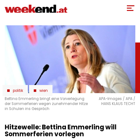
Direkt
zum
Inhalt
politik
wien
Bettina Emmerling bringt eine Vorverlegung
APA-Images / APA /
der Sommerferien wegen zunehmender Hitze
HANS KLAUS TECHT
in Schulen ins Gespräch
Hitzewelle: Bettina Emmerling will
Sommerferien vorlegen