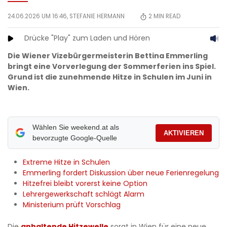
24.06.2026 UM 16:46,
STEFANIE HERMANN
2
MIN READ
Drücke "Play" zum Laden und Hören
Die Wiener Vizebürgermeisterin Bettina Emmerling
bringt eine Vorverlegung der Sommerferien ins Spiel.
Grund ist die zunehmende Hitze in Schulen im Juni in
Wien.
Wählen Sie weekend.at als
AKTIVIEREN
bevorzugte Google-Quelle
Extreme Hitze in Schulen
Emmerling fordert Diskussion über neue Ferienregelung
Hitzefrei bleibt vorerst keine Option
Lehrergewerkschaft schlägt Alarm
Ministerium prüft Vorschlag
Die
anhaltende Hitzewelle
sorgt in Wien für eine neue