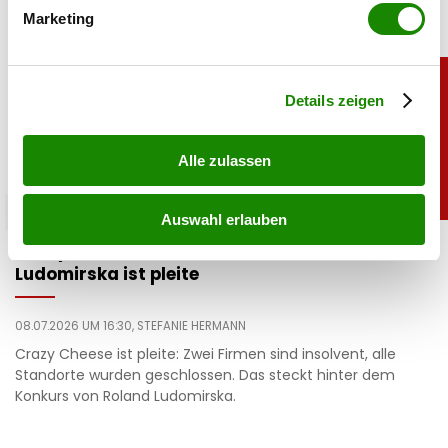
bestimmten Merkmalen (Fingerprinting) identifizieren
Marketing
Erfahren Sie mehr darüber, wie Ihre persönlichen Daten
verarbeitet werden, und legen Sie Ihre Präferenzen im
Abschnitt Einzelheiten
fest.
Details zeigen
Alle zulassen
chronik
Auswahl erlauben
Crazy Cheese Konkurs: Käse-Millionär
Ludomirska ist pleite
08.07.2026 UM 16:30,
STEFANIE HERMANN
Crazy Cheese ist pleite: Zwei Firmen sind insolvent, alle
Standorte wurden geschlossen. Das steckt hinter dem
Konkurs von Roland Ludomirska.