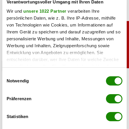
Verantwortungsvoller Umgang mit Ihren Daten
Wir und
unsere 1022 Partner
verarbeiten Ihre
persönlichen Daten, wie z. B. Ihre IP-Adresse, mithilfe
von Technologien wie Cookies, um Informationen auf
Ihrem Gerät zu speichern und darauf zuzugreifen und so
personalisierte Werbung und Inhalte, Messungen von
Werbung und Inhalten, Zielgruppenforschung sowie
Entwicklung von Angeboten zu ermöglichen. Sie
entscheiden darüber, wer Ihre Daten für welche Zwecke
chronik
nutzt. Sie können Ihre Einwilligung jederzeit über die
Cookie-Erklärung oder durch Klicken auf das Privacy
Einwilligungsauswahl
Arbeitslosigkeit steigt: Das rät der AMS-Chef
Trigger Symbol ändern oder widerrufen
Notwendig
04.08.2026 UM 13:48,
YUNUS EMRE KURT
Wenn Sie es erlauben, würden wir auch gerne:
Präferenzen
Die Arbeitslosigkeit bleibt hoch, doch in einigen Berufen
Informationen über Ihre geografische Lage
fehlen weiterhin Fachkräfte. AMS-Chef Johannes Kopf
erfassen, welche bis auf einige Meter genau sein
erklärt, welche Ausbildung beste Chancen bietet.
können
Statistiken
Ihr Gerät durch aktives Scannen nach