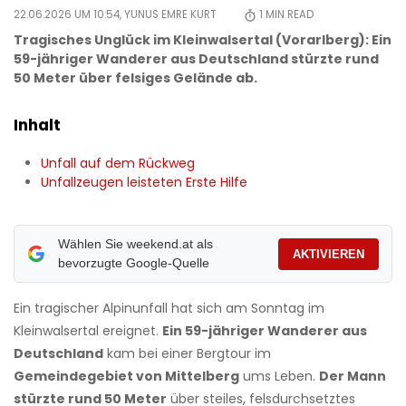
22.06.2026 UM 10:54,
YUNUS EMRE KURT
1
MIN READ
Tragisches Unglück im Kleinwalsertal (Vorarlberg): Ein
59-jähriger Wanderer aus Deutschland stürzte rund
50 Meter über felsiges Gelände ab.
Inhalt
Unfall auf dem Rückweg
Unfallzeugen leisteten Erste Hilfe
Wählen Sie weekend.at als
AKTIVIEREN
bevorzugte Google-Quelle
Ein tragischer Alpinunfall hat sich am Sonntag im
Kleinwalsertal ereignet.
Ein 59-jähriger Wanderer aus
Deutschland
kam bei einer Bergtour im
Gemeindegebiet von Mittelberg
ums Leben.
Der Mann
stürzte rund 50 Meter
über steiles, felsdurchsetztes