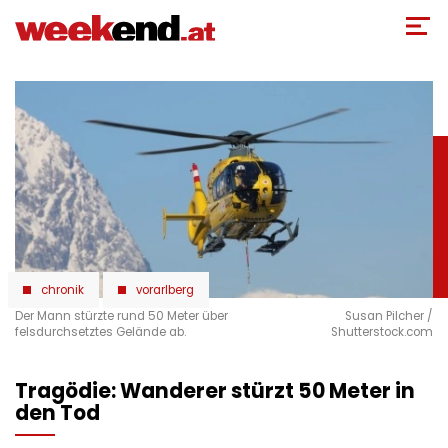
Direkt
zum
Inhalt
chronik
vorarlberg
Der Mann stürzte rund 50 Meter über
Susan Pilcher /
felsdurchsetztes Gelände ab.
Shutterstock.com
Tragödie: Wanderer stürzt 50 Meter in
den Tod