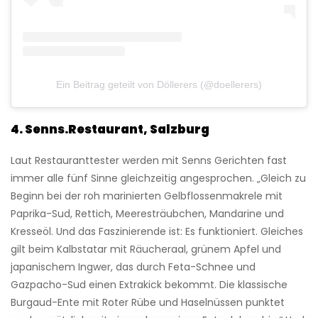
Ein Beitrag geteilt von Döllerers (@doellerers)
4. Senns.Restaurant, Salzburg
Laut Restauranttester werden mit Senns Gerichten fast
immer alle fünf Sinne gleichzeitig angesprochen. „Gleich zu
Beginn bei der roh marinierten Gelbflossenmakrele mit
Paprika-Sud, Rettich, Meeresträubchen, Mandarine und
Kresseöl. Und das Faszinierende ist: Es funktioniert. Gleiches
gilt beim Kalbstatar mit Räucheraal, grünem Apfel und
japanischem Ingwer, das durch Feta-Schnee und
Gazpacho-Sud einen Extrakick bekommt. Die klassische
Burgaud-Ente mit Roter Rübe und Haselnüssen punktet