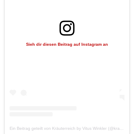
Sieh dir diesen Beitrag auf Instagram an
Ein Beitrag geteilt von Kräuterreich by Vitus Winkler (@kraeuterreich_vituswinkler)