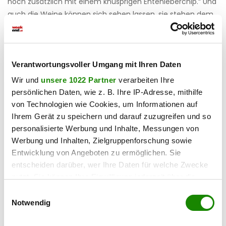
noch zusätzlich mit einem knusprigen Entenleberchip.“ Und
auch die Weine können sich sehen lassen, sie stehen dem
Menü in nichts nach. Das brachte dem Restaurant
mitunter 18 von 20 möglichen Punkten ein.
á la carte
-Preis
: 24,– bis 80,– Euro
Verantwortungsvoller Umgang mit Ihren Daten
Wir und
unsere 1022 Partner
verarbeiten Ihre
persönlichen Daten, wie z. B. Ihre IP-Adresse, mithilfe
von Technologien wie Cookies, um Informationen auf
Ihrem Gerät zu speichern und darauf zuzugreifen und so
personalisierte Werbung und Inhalte, Messungen von
Werbung und Inhalten, Zielgruppenforschung sowie
Entwicklung von Angeboten zu ermöglichen. Sie
entscheiden darüber, wer Ihre Daten für welche Zwecke
nutzt. Sie können Ihre Einwilligung jederzeit über die
Cookie-Erklärung oder durch Klicken auf das Privacy
Einwilligungsauswahl
Trigger Symbol ändern oder widerrufen
Notwendig
Wenn Sie es erlauben, würden wir auch gerne: