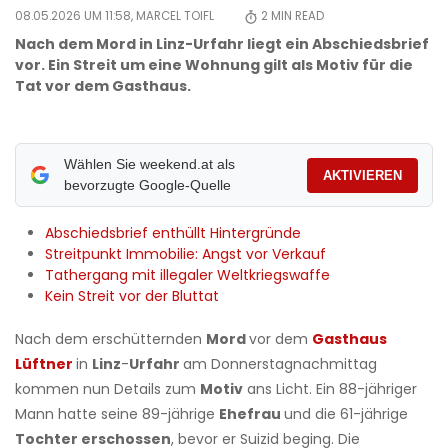
08.05.2026 UM 11:58,
MARCEL TOIFL
2
MIN READ
Nach dem Mord in Linz-Urfahr liegt ein Abschiedsbrief
vor. Ein Streit um eine Wohnung gilt als Motiv für die
Tat vor dem Gasthaus.
Wählen Sie weekend.at als
AKTIVIEREN
bevorzugte Google-Quelle
Abschiedsbrief enthüllt Hintergründe
Streitpunkt Immobilie: Angst vor Verkauf
Tathergang mit illegaler Weltkriegswaffe
Kein Streit vor der Bluttat
Nach dem erschütternden
Mord
vor dem
Gasthaus
Lüftner
in
Linz
-
Urfahr
am Donnerstagnachmittag
kommen nun Details zum
Motiv
ans Licht. Ein 88-jähriger
Mann hatte seine 89-jährige
Ehefrau
und die 61-jährige
Tochter erschossen
, bevor er Suizid beging. Die