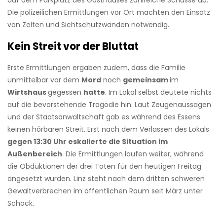
auf dem Parkplatz des Gasthauses zahlreiche Schüsse ab.
Die polizeilichen Ermittlungen vor Ort machten den Einsatz
von Zelten und Sichtschutzwänden notwendig.
Kein Streit vor der Bluttat
Erste Ermittlungen ergaben zudem, dass die Familie
unmittelbar vor dem
Mord
noch
gemeinsam
im
Wirtshaus
gegessen
hatte
. Im Lokal selbst deutete nichts
auf die bevorstehende Tragödie hin. Laut Zeugenaussagen
und der Staatsanwaltschaft gab es während des Essens
keinen hörbaren Streit. Erst nach dem Verlassen des Lokals
gegen 13:30 Uhr eskalierte die Situation im
Außenbereich
. Die Ermittlungen laufen weiter, während
die Obduktionen der drei Toten für den heutigen Freitag
angesetzt wurden. Linz steht nach dem dritten schweren
Gewaltverbrechen im öffentlichen Raum seit März unter
Schock.