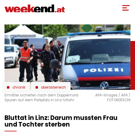
Direkt
zum
Inhalt
chronik
oberösterreich
Ermittler sicherten nach dem Doppelmord
APA-Images / APA /
Spuren auf dem Parkplatz in Linz-Urfahr.
FOTOKERSCHI
Bluttat in Linz: Darum mussten Frau
und Tochter sterben