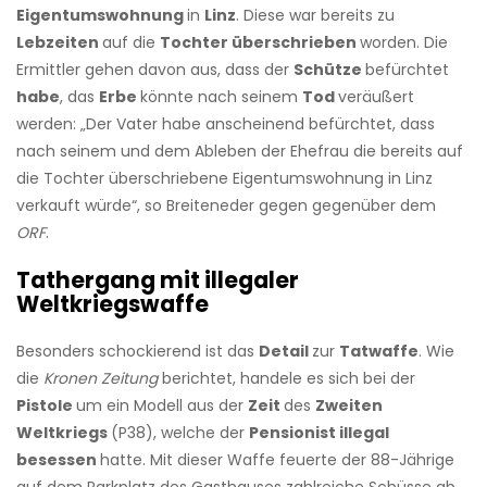
Eigentumswohnung
in
Linz
. Diese war bereits zu
Lebzeiten
auf die
Tochter überschrieben
worden. Die
Ermittler gehen davon aus, dass der
Schütze
befürchtet
habe
, das
Erbe
könnte nach seinem
Tod
veräußert
werden: „Der Vater habe anscheinend befürchtet, dass
nach seinem und dem Ableben der Ehefrau die bereits auf
die Tochter überschriebene Eigentumswohnung in Linz
verkauft würde“, so Breiteneder gegen gegenüber dem
ORF
.
Tathergang mit illegaler
Weltkriegswaffe
Besonders schockierend ist das
Detail
zur
Tatwaffe
. Wie
die
Kronen Zeitung
berichtet, handele es sich bei der
Pistole
um ein Modell aus der
Zeit
des
Zweiten
Weltkriegs
(P38), welche der
Pensionist illegal
besessen
hatte. Mit dieser Waffe feuerte der 88-Jährige