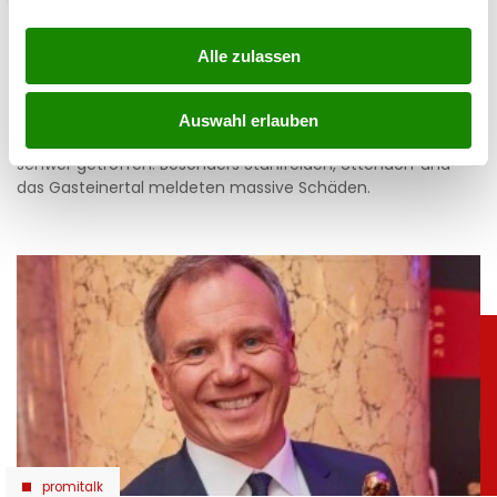
Ausnahmezustand: Schwere Schäden nach
Gewittern in Salzburg
Alle zulassen
07.08.2026 UM 08:28,
YUNUS EMRE KURT
Auswahl erlauben
Heftige Gewitter haben am Donnerstag Teile Salzburgs
schwer getroffen. Besonders Stuhlfelden, Uttendorf und
das Gasteinertal meldeten massive Schäden.
promitalk