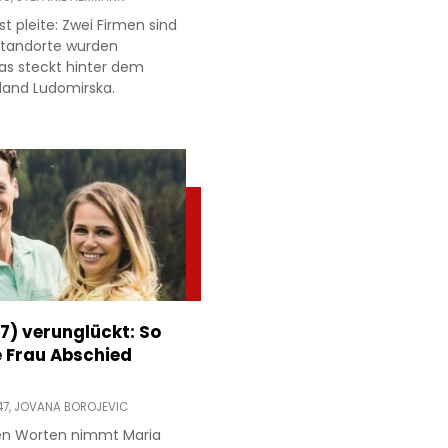
t pleite: Zwei Firmen sind
 Standorte wurden
as steckt hinter dem
land Ludomirska.
7) verunglückt: So
 Frau Abschied
47,
JOVANA BOROJEVIC
n Worten nimmt Maria