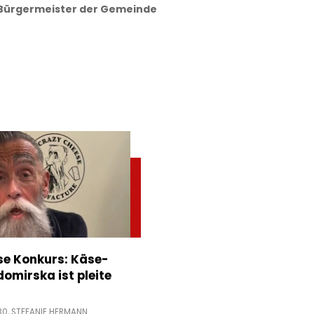
 Bürgermeister der Gemeinde
e Konkurs: Käse-
domirska ist pleite
30,
STEFANIE HERMANN