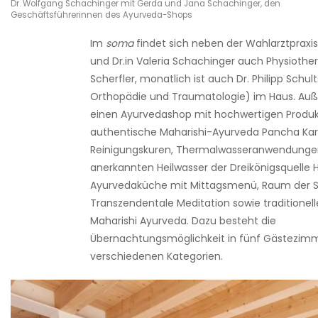
Dr. Wolfgang Schachinger mit Gerda und Jana Schachinger, den
Geschäftsführerinnen des Ayurveda-Shops
Im
soma
findet sich neben der Wahlarztpraxi
und Dr.in Valeria Schachinger auch Physiother
Scherfler, monatlich ist auch Dr. Philipp Schul
Orthopädie und Traumatologie) im Haus. Auß
einen Ayurvedashop mit hochwertigen Produk
authentische Maharishi-Ayurveda Pancha K
Reinigungskuren, Thermalwasseranwendung
anerkannten Heilwasser der Dreikönigsquelle 
Ayurvedaküche mit Mittagsmenü, Raum der Sti
Transzendentale Meditation sowie traditionel
Maharishi Ayurveda. Dazu besteht die
Übernachtungsmöglichkeit in fünf Gästezimm
verschiedenen Kategorien.