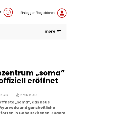
r
Einloggen/Registrieren
more
szentrum „soma”
ffiziell eröffnet
ZINGER
2
MIN READ
 öffnete „soma”, das neue
 Ayurveda und ganzheitliche
e Pforten in Geboltskirchen. Zudem