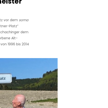
eister
atz vor dem
soma
stner-Platz”
 Schachinger dem
orbene Alt-
von 1996 bis 2014