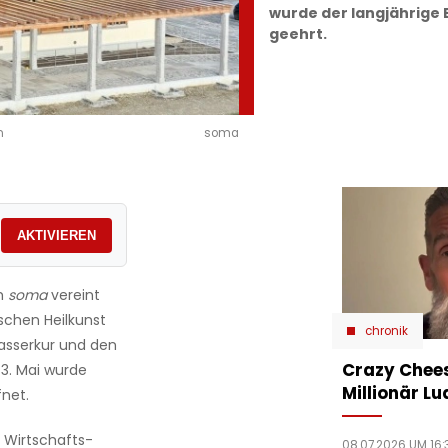
wurde der langjährige
geehrt.
n
soma
AKTIVIEREN
um
soma
vereint
ischen Heilkunst
chronik
wasserkur und den
Crazy Chees
3. Mai wurde
Millionär Lu
fnet.
 Wirtschafts-
08.07.2026 UM 16: