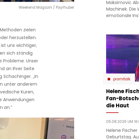
Maksimovic Ab
Weekend Magazin / Payrhuber
Machinek. Die 
emotionale In
 Methoden zielen
eder herzustellen.
ist uns wichtiger,
en sich ständig
e Probleme. Unser
nd an Ihrer Seite
g Schachinger. „In
promitalk
en unter anderem
Helene Fisch
vedische Kuren,
Fan-Botsch
che Anwendungen
die Haut
n an.”
05.08.2026 UM 16
Helene Fischer 
Geburtstag. Au