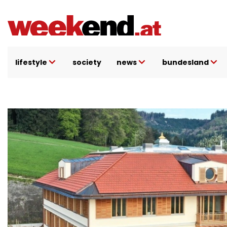
Direkt
zum
Inhalt
lifestyle
society
news
bundesland