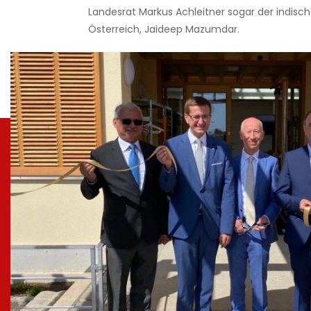
Landesrat Markus Achleitner sogar der indisch
Österreich, Jaideep Mazumdar.