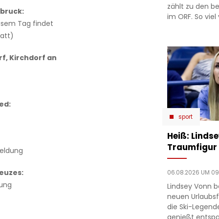
zählt zu den b
bruck:
im ORF. So viel 
esem Tag findet
att)
f, Kirchdorf an
ed:
sport
Heiß: Linds
Traumfigur 
meldung
euzes:
06.08.2026 UM 09
dung
Lindsey Vonn b
neuen Urlaubsfo
die Ski-Legend
genießt entsp