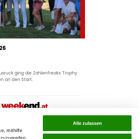
026
usruck ging die Zahlenfreaks Trophy
n an den Start.
Alle zulassen
ial
e, mithilfe
 zuzugreifen