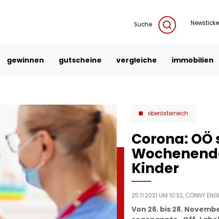
Newsticke
Suche
gewinnen
gutscheine
vergleiche
immobilien
oberösterreich
Corona: OÖ 
Wochenende
Kinder
25.11.2021 UM 10:32,
CONNY ENG
Von 26. bis 28. Novemb