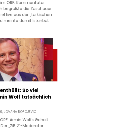
r im ORF: Kommentator
h begrüßte die Zuschauer
l live aus der „türkischen
d meinte damit Istanbul.
nthüllt: So viel
min Wolf tatsächlich
19,
JOVANA BOROJEVIC
ORF: Armin Wolfs Gehalt
 Der „ZiB 2“-Moderator