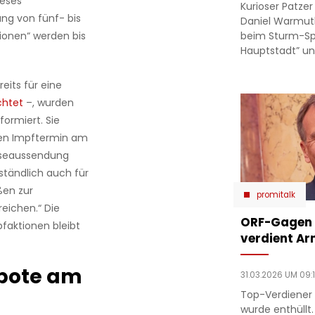
ieses
Kurioser Patze
ng von fünf- bis
Daniel Warmut
beim Sturm-Spie
tionen“ werden bis
Hauptstadt” un
reits für eine
chtet
–, wurden
formiert. Sie
inen Impftermin am
sseaussendung
ständlich auch für
ßen zur
promitalk
eichen.“ Die
ORF-Gagen e
faktionen bleibt
verdient Ar
bote am
31.03.2026 UM 09:
Top-Verdiener 
wurde enthüllt.