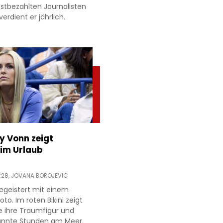
estbezahlten Journalisten
verdient er jährlich.
ey Vonn zeigt
im Urlaub
:28,
JOVANA BOROJEVIC
egeistert mit einem
to. Im roten Bikini zeigt
e ihre Traumfigur und
annte Stunden am Meer.