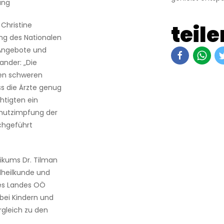
ung
teile
 Christine
ng des Nationalen
 Angebote und
ander: „Die
nen schweren
ass die Ärzte genug
tigten ein
chutzimpfung der
rchgeführt
nikums Dr. Tilman
dheilkunde und
des Landes OÖ
 bei Kindern und
rgleich zu den