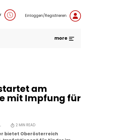
r
Einloggen/Registrieren
more
startet am
 mit Impfung für
L
2
MIN READ
er bietet Oberösterreich