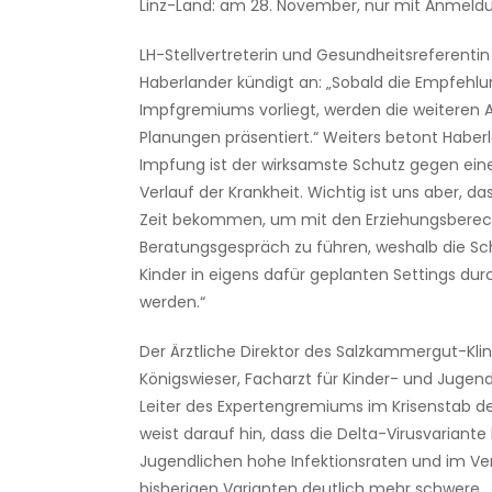
Linz-Land: am 28. November, nur mit Anmeld
LH-Stellvertreterin und Gesundheitsreferentin
Haberlander kündigt an: „Sobald die Empfehlu
Impfgremiums vorliegt, werden die weiteren
Planungen präsentiert.“ Weiters betont Haberl
Impfung ist der wirksamste Schutz gegen ei
Verlauf der Krankheit. Wichtig ist uns aber, d
Zeit bekommen, um mit den Erziehungsberech
Beratungsgespräch zu führen, weshalb die S
Kinder in eigens dafür geplanten Settings du
werden.“
Der Ärztliche Direktor des Salzkammergut-Kli
Königswieser, Facharzt für Kinder- und Jugen
Leiter des Expertengremiums im Krisenstab 
weist darauf hin, dass die Delta-Virusvariante
Jugendlichen hohe Infektionsraten und im Ve
bisherigen Varianten deutlich mehr schwere