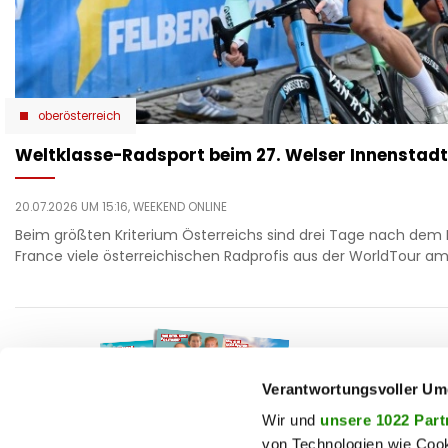
oberösterreich
Weltklasse-Radsport beim 27. Welser Innenstadt
20.07.2026 UM 15:16,
WEEKEND ONLINE
Beim größten Kriterium Österreichs sind drei Tage nach dem 
France viele österreichischen Radprofis aus der WorldTour am 
F
auto
beau
Verantwortungsvoller Um
T
chron
Wir und
unsere 1022 Part
von Technologien wie Cook