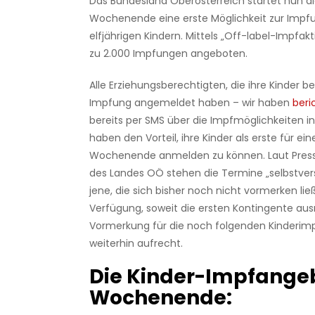
Das Bundesland Oberösterreich startet nun d
Wochenende eine erste Möglichkeit zur Impfu
elfjährigen Kindern. Mittels „Off-label-Impfak
zu 2.000 Impfungen angeboten.
Alle Erziehungsberechtigten, die ihre Kinder be
Impfung angemeldet haben – wir haben
beri
bereits per SMS über die Impfmöglichkeiten in
haben den Vorteil, ihre Kinder als erste für e
Wochenende anmelden zu können. Laut Pre
des Landes OÖ stehen die Termine „selbstver
jene, die sich bisher noch nicht vormerken lie
Verfügung, soweit die ersten Kontingente ausr
Vormerkung für die noch folgenden Kinderimp
weiterhin aufrecht.
Die Kinder-Impfange
Wochenende: