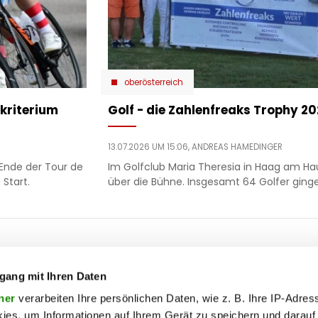
oberösterreich
kriterium
Golf - die Zahlenfreaks Trophy 2
13.07.2026 UM 15:06,
ANDREAS HAMEDINGER
Ende der Tour de
Im Golfclub Maria Theresia in Haag am Ha
Start.
über die Bühne. Insgesamt 64 Golfer ginge
ooter
 & motor
liebe
ty
politik
gang mit Ihren Daten
op
Soc
ik
reise
ner
verarbeiten Ihre persönlichen Daten, wie z. B. Ihre IP-Adress
ies, um Informationen auf Ihrem Gerät zu speichern und darauf