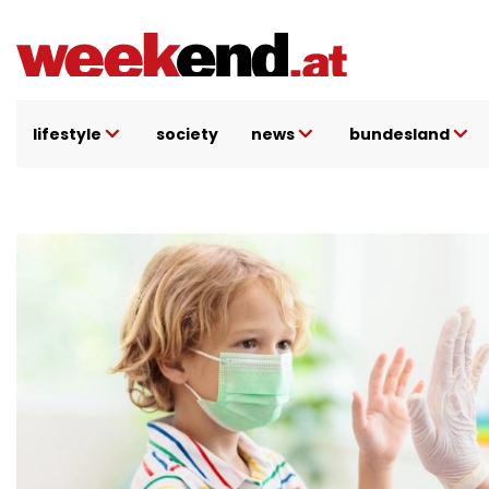
Direkt
zum
Inhalt
lifestyle
society
news
bundesland