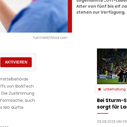
sogenannte „Off-Label
Alter von fünf bis elf 
stehen zur Verfügung.
FamVeld/iStock.com
AKTIVIEREN
imittelbehörde
offs von BioNTech
unterhaltung
ilt. Die Zustimmung
Bei Sturm-S
ls Formsache, auch
sorgt für L
 NIG dürfte
06.08.2026 UM 09