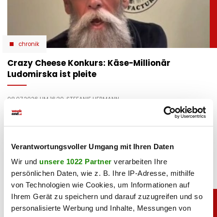
chronik
Crazy Cheese Konkurs: Käse-Millionär
Ludomirska ist pleite
08.07.2026 UM 16:30,
STEFANIE HERMANN
Crazy Cheese ist pleite: Zwei Firmen sind insolvent, alle
Standorte wurden geschlossen. Das steckt hinter dem
Konkurs von Roland Ludomirska.
Verantwortungsvoller Umgang mit Ihren Daten
Wir und
unsere 1022 Partner
verarbeiten Ihre
persönlichen Daten, wie z. B. Ihre IP-Adresse, mithilfe
von Technologien wie Cookies, um Informationen auf
Ihrem Gerät zu speichern und darauf zuzugreifen und so
personalisierte Werbung und Inhalte, Messungen von