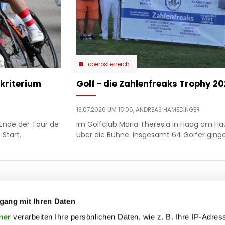
oberösterreich
kriterium
Golf - die Zahlenfreaks Trophy 2
13.07.2026 UM 15:06,
ANDREAS HAMEDINGER
Ende der Tour de
Im Golfclub Maria Theresia in Haag am Ha
Start.
über die Bühne. Insgesamt 64 Golfer ginge
ooter
 & motor
liebe
ty
politik
gang mit Ihren Daten
op
ik
reise
ner
verarbeiten Ihre persönlichen Daten, wie z. B. Ihre IP-Adress