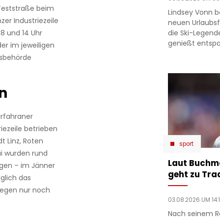
-Teststraße beim
Lindsey Vonn b
zer Industriezeile
neuen Urlaubsfo
die Ski-Legend
8 und 14 Uhr
genießt entsp
er im jeweiligen
tsbehörde
n
Urfahraner
iezeile betrieben
t Linz, Roten
sport
ai wurden rund
Laut Buchm
gen – im Jänner
geht zu Tra
glich das
gegen nur noch
03.08.2026 UM 14:
Nach seinem R