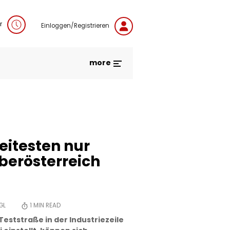
r
Einloggen/Registrieren
more
reitesten nur
berösterreich
GL
1
MIN READ
eststraße in der Industriezeile