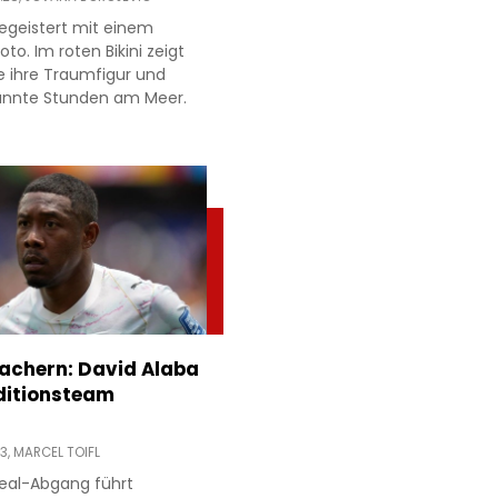
egeistert mit einem
to. Im roten Bikini zeigt
e ihre Traumfigur und
annte Stunden am Meer.
achern: David Alaba
ditionsteam
13,
MARCEL TOIFL
eal-Abgang führt