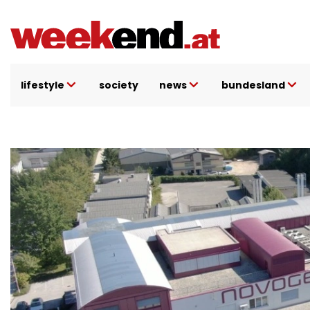
Direkt
zum
Inhalt
lifestyle
society
news
bundesland