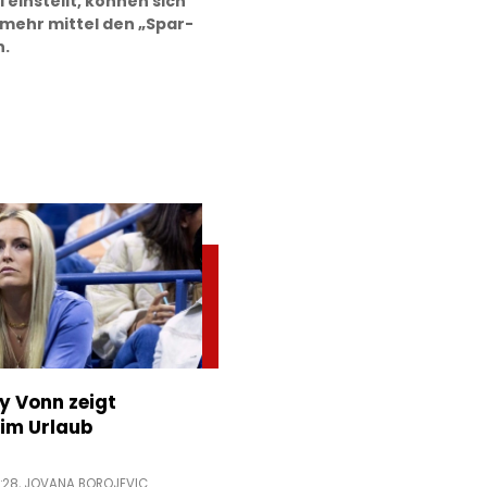
i einstellt, können sich
 mehr mittel den „Spar-
n.
ey Vonn zeigt
im Urlaub
:28,
JOVANA BOROJEVIC