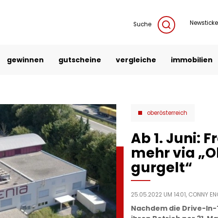
Newsticke
Suche
gewinnen
gutscheine
vergleiche
immobilien
oberösterreich
Ab 1. Juni: F
mehr via „O
gurgelt“
25.05.2022 UM 14:01,
CONNY EN
Nachdem die Drive-In-T