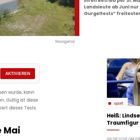
ihren Betrieb per 31. Ma
Landsleute ab Juni nur
Gurgeltests“ freiteste
Novogenia
AKTIVIEREN
sen wurde, kann
. Gültig ist diese
sport
ert dieses Tests
Heiß: Linds
Traumfigur 
e Mai
06.08.2026 UM 09