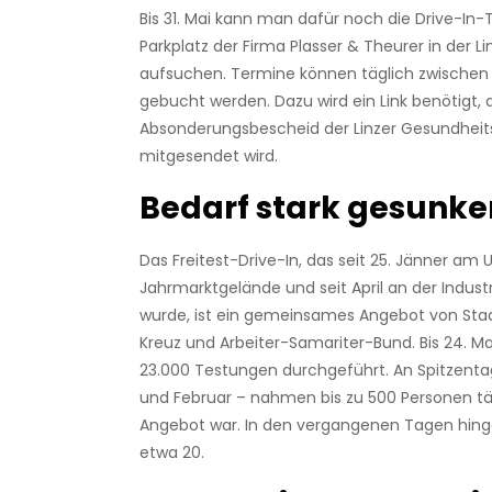
Bis 31. Mai kann man dafür noch die Drive-In
Parkplatz der Firma Plasser & Theurer in der Lin
aufsuchen. Termine können täglich zwischen 
gebucht werden. Dazu wird ein Link benötigt, d
Absonderungsbescheid der Linzer Gesundhei
mitgesendet wird.
Bedarf stark gesunke
Das Freitest-Drive-In, das seit 25. Jänner am 
Jahrmarktgelände und seit April an der Industr
wurde, ist ein gemeinsames Angebot von Stad
Kreuz und Arbeiter-Samariter-Bund. Bis 24. M
23.000 Testungen durchgeführt. An Spitzenta
und Februar – nahmen bis zu 500 Personen tä
Angebot war. In den vergangenen Tagen hin
etwa 20.