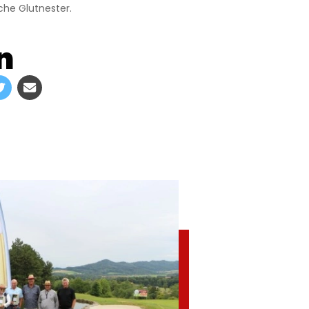
che Glutnester.
n