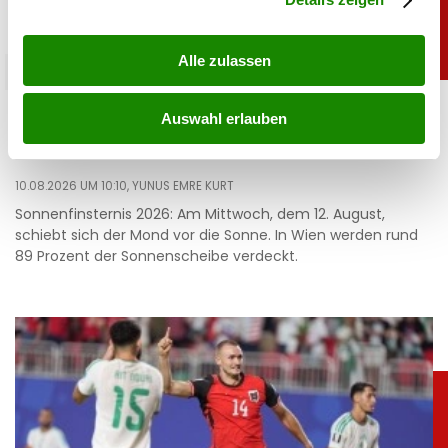
Alle zulassen
chronik
Sonnenfinsternis 2026: Diese Uhrzeit müssen
Auswahl erlauben
Sie sich merken
10.08.2026 UM 10:10,
YUNUS EMRE KURT
Sonnenfinsternis 2026: Am Mittwoch, dem 12. August,
schiebt sich der Mond vor die Sonne. In Wien werden rund
89 Prozent der Sonnenscheibe verdeckt.