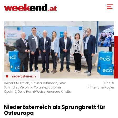
Direkt
zum
Inhalt
niederösterreich
Helmut Miernicki, Slavisa Milanovic, Peter
Daniel
Schindler, Veronika Yorumez, Jaromír
Hinterramskogler
Opatrný, Doris Hanzl-Weiss, Andreas Kirisits.
Niederösterreich als Sprungbrett für
Osteuropa