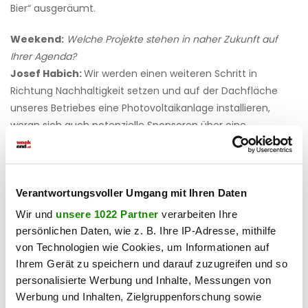
Bier“ ausgeräumt.
Weekend:
Welche Projekte stehen in naher Zukunft auf
Ihrer Agenda?
Josef Habich:
Wir werden einen weiteren Schritt in
Richtung Nachhaltigkeit setzen und auf der Dachfläche
unseres Betriebes eine Photovoltaikanlage installieren,
woran sich auch potenzielle Sponsoren über eine
Crowdfunding-Kampagne beteiligen können. Außerdem
möchten wir unser Firmenjubiläum im Frühjahr 2022
gebührend feiern, was in diesem Jahr wegen der
Verantwortungsvoller Umgang mit Ihren Daten
anhaltenden Corona-Pandemie leider nicht möglich war.
Wir und
unsere 1022 Partner
verarbeiten Ihre
Haben Sie einen Fehler gefunden?
Schicken Sie uns Ihr
persönlichen Daten, wie z. B. Ihre IP-Adresse, mithilfe
Feedback zu diesem Artikel.
von Technologien wie Cookies, um Informationen auf
Ihrem Gerät zu speichern und darauf zuzugreifen und so
personalisierte Werbung und Inhalte, Messungen von
teilen
Werbung und Inhalten, Zielgruppenforschung sowie