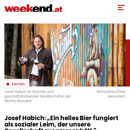
Direkt
zum
Inhalt
kärnten
Josef Habich ist Gründer und
Wimitzbräu/Elias
geschäftsführender Gesellschafter der
Jerusalem
Wimitz-Brauerei
Josef Habich: „Ein helles Bier fungiert
als sozialer Leim, der unsere