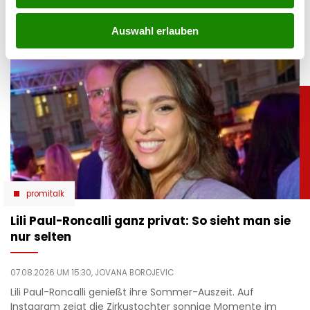
genießt entspannte Stunden am Meer.
Auswahl erlauben
promitalk
Lili Paul-Roncalli ganz privat: So sieht man sie
nur selten
07.08.2026 UM 15:30,
JOVANA BOROJEVIC
Lili Paul-Roncalli genießt ihre Sommer-Auszeit. Auf
Instagram zeigt die Zirkustochter sonnige Momente im