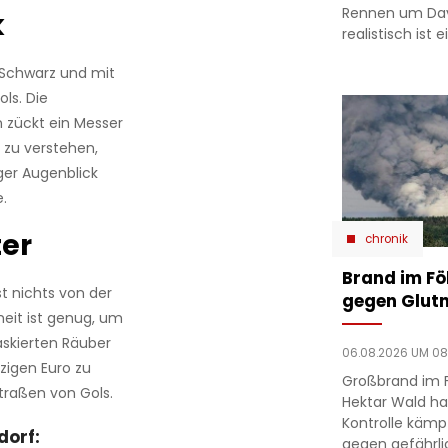
Rennen um Dav
k
realistisch ist
n Schwarz und mit
ls. Die
n zückt ein Messer
 zu verstehen,
iger Augenblick
.
er
chronik
Brand im F
st nichts von der
gegen Glutn
eit ist genug, um
askierten Räuber
06.08.2026 UM 08
nzigen Euro zu
Großbrand im 
Straßen von Gols.
Hektar Wald ha
Kontrolle kämp
dorf:
gegen gefährli