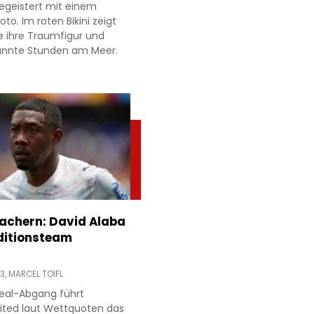
egeistert mit einem
to. Im roten Bikini zeigt
e ihre Traumfigur und
annte Stunden am Meer.
achern: David Alaba
ditionsteam
13,
MARCEL TOIFL
eal-Abgang führt
ited laut Wettquoten das