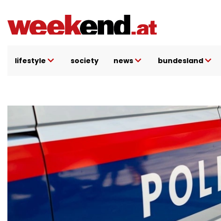
Direkt
zum
Inhalt
lifestyle
society
news
bundesland