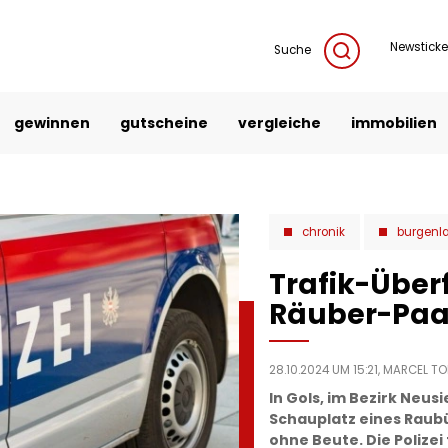
Newsticke
Suche
gewinnen
gutscheine
vergleiche
immobilien
chronik
burgenl
Trafik-Überfa
Räuber-Paa
28.10.2024 UM 15:21,
MARCEL TOI
In Gols, im Bezirk Neusi
Schauplatz eines Raub
ohne Beute. Die Polize