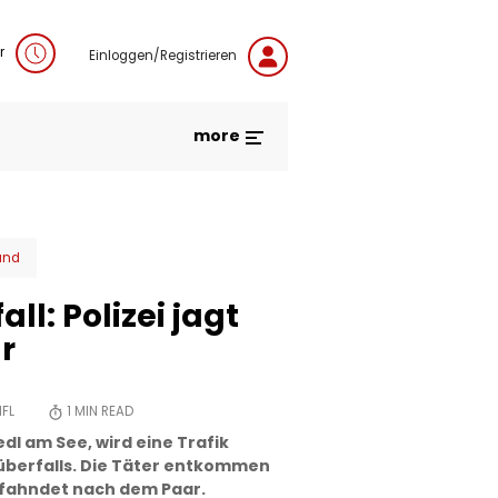
r
Einloggen/Registrieren
more
and
ll: Polizei jagt
r
FL
1
MIN READ
edl am See, wird eine Trafik
überfalls. Die Täter entkommen
i fahndet nach dem Paar.