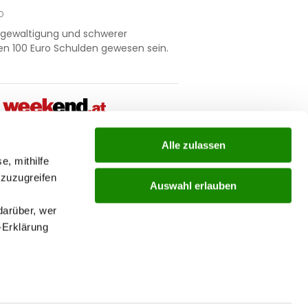
D
rgewaltigung und schwerer
len 100 Euro Schulden gewesen sein.
Alle zulassen
ial
e, mithilfe
 zuzugreifen
Auswahl erlauben
ks
darüber, wer
-Erklärung
nu
enau sein