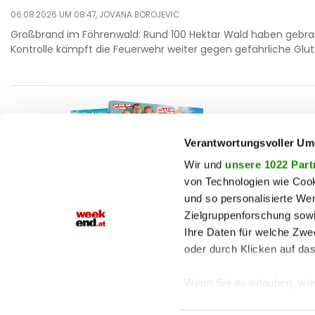
06.08.2026 UM 08:47,
JOVANA BOROJEVIC
Großbrand im Föhrenwald: Rund 100 Hektar Wald haben gebran
Kontrolle kämpft die Feuerwehr weiter gegen gefährliche Glut
F
auto
beau
Verantwortungsvoller Um
T
chron
Wir und
unsere 1022 Part
von Technologien wie Cook
fashi
und so personalisierte We
M
fitne
Zielgruppenforschung sowi
Jetzt E-Paper lesen!
genu
Ihre Daten für welche Zwec
oder durch Klicken auf da
haust
shop
Wenn Sie es erlauben, wür
Informationen über