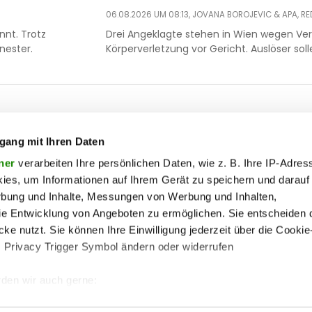
06.08.2026 UM 08:13,
JOVANA BOROJEVIC
& APA, RE
nt. Trotz
Drei Angeklagte stehen in Wien wegen Ve
nester.
Körperverletzung vor Gericht. Auslöser sol
ooter
 & motor
liebe
ty
politik
gang mit Ihren Daten
op
Soc
ik
reise
ner
verarbeiten Ihre persönlichen Daten, wie z. B. Ihre IP-Adress
ies, um Informationen auf Ihrem Gerät zu speichern und darauf
on
society
rbung und Inhalte, Messungen von Werbung und Inhalten,
enu
ss
sport
lin
e Entwicklung von Angeboten zu ermöglichen. Sie entscheiden 
ss
unterhaltung
ke nutzt. Sie können Ihre Einwilligung jederzeit über die Cookie
s Privacy Trigger Symbol ändern oder widerrufen
iere
wohnen
me
pen
vergleichen
den wir auch gerne:
 Ihre geografische Lage erfassen, welche bis auf einige Meter g