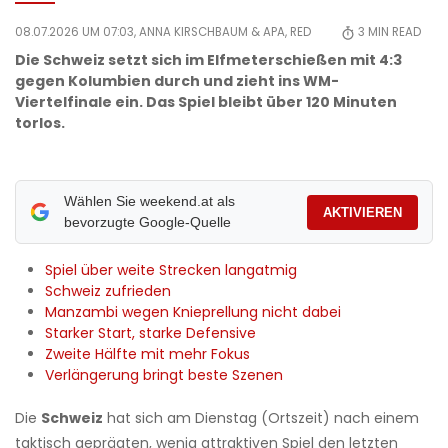
08.07.2026 UM 07:03,
ANNA KIRSCHBAUM
& APA, RED
3
MIN READ
Die Schweiz setzt sich im Elfmeterschießen mit 4:3
gegen Kolumbien durch und zieht ins WM-
Viertelfinale ein. Das Spiel bleibt über 120 Minuten
torlos.
Wählen Sie weekend.at als
AKTIVIEREN
bevorzugte Google-Quelle
Spiel über weite Strecken langatmig
Schweiz zufrieden
Manzambi wegen Knieprellung nicht dabei
Starker Start, starke Defensive
Zweite Hälfte mit mehr Fokus
Verlängerung bringt beste Szenen
Die
Schweiz
hat sich am Dienstag (Ortszeit) nach einem
taktisch geprägten, wenig attraktiven Spiel den letzten