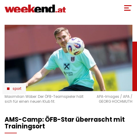
Direkt
zum
Inhalt
sport
Maximilian Wöber: Der ÖFB-Teamspieler hält
APA-Images / APA /
sich für einen neuen Klub fit.
GEORG HOCHMUTH
AMS-Camp: ÖFB-Star überrascht mit
Trainingsort