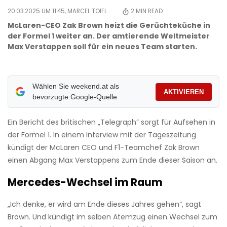
20.03.2025 UM 11:45,
MARCEL TOIFL
2
MIN READ
McLaren-CEO Zak Brown heizt die Gerüchteküche in
der Formel 1 weiter an. Der amtierende Weltmeister
Max Verstappen soll für ein neues Team starten.
Wählen Sie weekend.at als
AKTIVIEREN
bevorzugte Google-Quelle
Ein Bericht des britischen „Telegraph” sorgt für Aufsehen in
der Formel 1. In einem Interview mit der Tageszeitung
kündigt der McLaren CEO und F1-Teamchef Zak Brown
einen Abgang Max Verstappens zum Ende dieser Saison an.
Mercedes-Wechsel im Raum
„Ich denke, er wird am Ende dieses Jahres gehen“, sagt
Brown. Und kündigt im selben Atemzug einen Wechsel zum