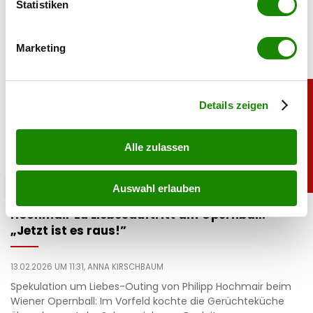
können
Statistiken
Ihr Gerät durch aktives Scannen nach
bestimmten Merkmalen (Fingerprinting) identifizieren
Marketing
Erfahren Sie mehr darüber, wie Ihre persönlichen Daten
verarbeitet werden, und legen Sie Ihre Präferenzen im
Abschnitt Einzelheiten
fest.
Details zeigen
Alle zulassen
promitalk
Auswahl erlauben
Hochmair zu Liebesauftritt am Opernball:
„Jetzt ist es raus!”
13.02.2026 UM 11:31,
ANNA KIRSCHBAUM
Spekulation um Liebes-Outing von Philipp Hochmair beim
Wiener Opernball: Im Vorfeld kochte die Gerüchteküche