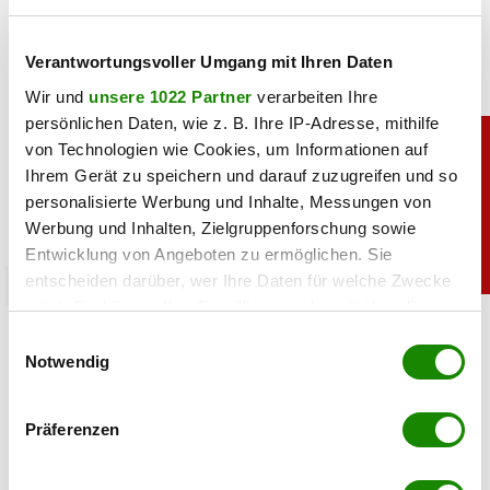
Verantwortungsvoller Umgang mit Ihren Daten
Wir und
unsere 1022 Partner
verarbeiten Ihre
persönlichen Daten, wie z. B. Ihre IP-Adresse, mithilfe
von Technologien wie Cookies, um Informationen auf
Ihrem Gerät zu speichern und darauf zuzugreifen und so
personalisierte Werbung und Inhalte, Messungen von
Werbung und Inhalten, Zielgruppenforschung sowie
Entwicklung von Angeboten zu ermöglichen. Sie
entscheiden darüber, wer Ihre Daten für welche Zwecke
chronik
nutzt. Sie können Ihre Einwilligung jederzeit über die
Crazy Cheese Konkurs: Käse-Millionär
Cookie-Erklärung oder durch Klicken auf das Privacy
Einwilligungsauswahl
Ludomirska ist pleite
Trigger Symbol ändern oder widerrufen
Notwendig
08.07.2026 UM 16:30,
STEFANIE HERMANN
Wenn Sie es erlauben, würden wir auch gerne:
Präferenzen
Crazy Cheese ist pleite: Zwei Firmen sind insolvent, alle
Informationen über Ihre geografische Lage
Standorte wurden geschlossen. Das steckt hinter dem
erfassen, welche bis auf einige Meter genau sein
Konkurs von Roland Ludomirska.