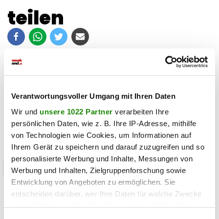
teilen
Verantwortungsvoller Umgang mit Ihren Daten
Wir und
unsere 1022 Partner
verarbeiten Ihre
persönlichen Daten, wie z. B. Ihre IP-Adresse, mithilfe
von Technologien wie Cookies, um Informationen auf
Ihrem Gerät zu speichern und darauf zuzugreifen und so
personalisierte Werbung und Inhalte, Messungen von
mediahouse
Werbung und Inhalten, Zielgruppenforschung sowie
Entwicklung von Angeboten zu ermöglichen. Sie
Impressum Weekend Online GmbH und
entscheiden darüber, wer Ihre Daten für welche Zwecke
Offenlegung der Printausgaben Weekend
nutzt. Sie können Ihre Einwilligung jederzeit über die
Magazin
Cookie-Erklärung oder durch Klicken auf das Privacy