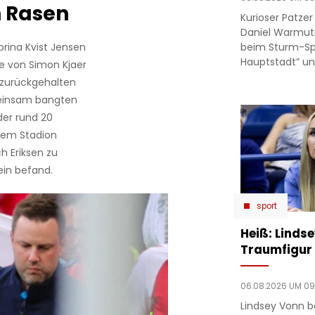
n Rasen
Kurioser Patze
Daniel Warmut
beim Sturm-Spie
brina Kvist Jensen
Hauptstadt” un
sie von Simon Kjaer
zurückgehalten
einsam bangten
der rund 20
em Stadion
ch Eriksen zu
ein befand.
sport
Heiß: Linds
Traumfigur 
06.08.2026 UM 09
Lindsey Vonn b