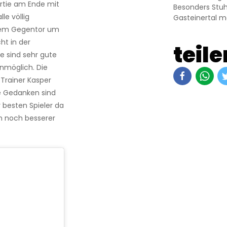
artie am Ende mit
Besonders Stuh
le völlig
Gasteinertal 
 dem Gegentor um
ht in der
teile
ie sind sehr gute
unmöglich. Die
Trainer Kasper
e Gedanken sind
er besten Spieler da
n noch besserer