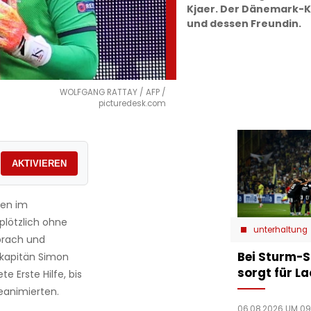
Kjaer. Der Dänemark-K
und dessen Freundin.
WOLFGANG RATTAY / AFP /
picturedesk.com
AKTIVIEREN
sen im
plötzlich ohne
unterhaltung
rach und
Bei Sturm-S
mkapitän Simon
sorgt für L
te Erste Hilfe, bis
eanimierten.
06.08.2026 UM 09