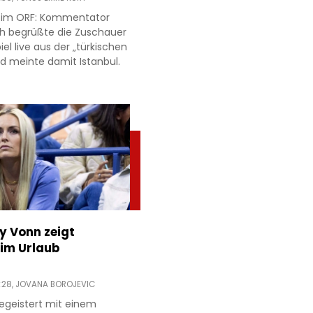
r im ORF: Kommentator
h begrüßte die Zuschauer
l live aus der „türkischen
d meinte damit Istanbul.
ey Vonn zeigt
im Urlaub
:28,
JOVANA BOROJEVIC
egeistert mit einem