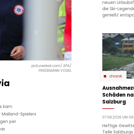
neuen Urlaubsfo
die Ski-Legend
genießt entsp
picturedesk.com/ APA/
FRIEDEMANN VOGEL
chronik
via
Ausnahmezu
Schäden nac
Salzburg
us kam
r Mailand-Spielers
07.08.2026 UM 08
legen per
Heftige Gewit
das
Teile Salzburgs