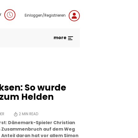
r
Einloggen/Registrieren
more
iksen: So wurde
 zum Helden
DER
2
MIN READ
rst: Dänemark-Spieler Christian
nem Zusammenbruch auf dem Weg
Anteil daran hat vor allem Simon