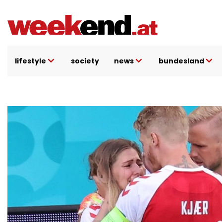
Direkt
zum
Inhalt
lifestyle
society
news
bundesland