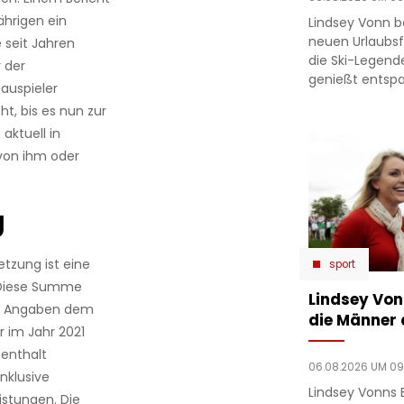
ährigen ein
Lindsey Vonn b
neuen Urlaubsfo
e seit Jahren
die Ski-Legend
 der
genießt entsp
auspieler
t, bis es nun zur
ktuell in
 von ihm oder
g
etzung ist eine
sport
. Diese Summe
Lindsey Von
en Angaben dem
die Männer a
er im Jahr 2021
fenthalt
06.08.2026 UM 09
nklusive
Lindsey Vonns 
istungen. Die