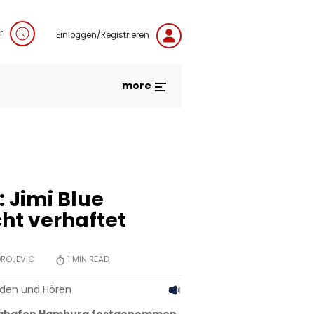
r
Einloggen/Registrieren
more
: Jimi Blue
ht verhaftet
ROJEVIC
1
MIN READ
aden und Hören