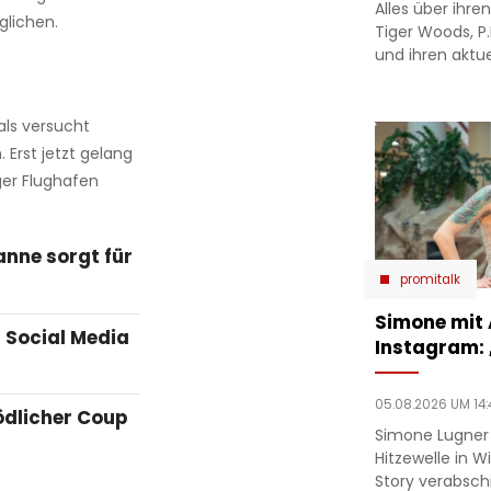
Alles über ih
glichen.
Tiger Woods, P
und ihren aktue
als versucht
Erst jetzt gelang
er Flughafen
anne sorgt für
promitalk
Simone mit
 Social Media
Instagram:
05.08.2026 UM 14:
ödlicher Coup
Simone Lugner
Hitzewelle in W
Story verabsc