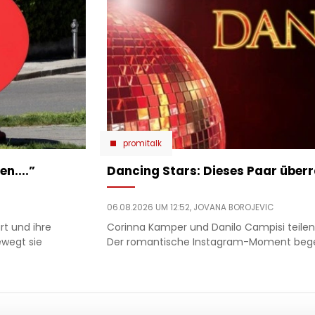
promitalk
n....”
Dancing Stars: Dieses Paar über
06.08.2026 UM 12:52,
JOVANA BOROJEVIC
rt und ihre
Corinna Kamper und Danilo Campisi teilen 
ewegt sie
Der romantische Instagram-Moment begeis