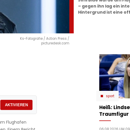
Jimi Blue wurde am F
– gegen ihn lag ein int
Hintergrund ist eine of
Ks-Fotografie / Action Press /
picturedesk.com
sport
AKTIVIEREN
Heiß: Linds
Traumfigur 
 am Flughafen
n. Einem Bericht
06.08.2026 UM 09