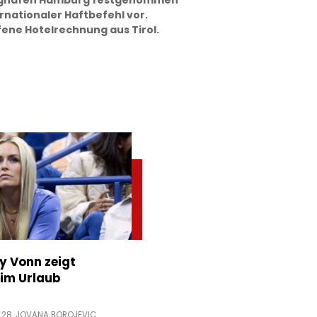
lughafen Hamburg festgenommen
ernationaler Haftbefehl vor.
fene Hotelrechnung aus Tirol.
ey Vonn zeigt
im Urlaub
:28,
JOVANA BOROJEVIC