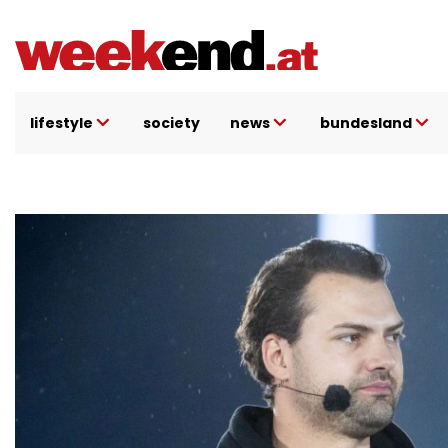
Direkt
zum
Inhalt
lifestyle
society
news
bundesland