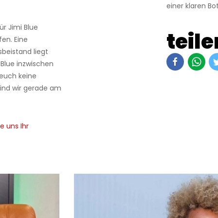
einer klaren Bo
r Jimi Blue
teile
en. Eine
eistand liegt
 Blue inzwischen
 euch keine
sind wir gerade am
e uns Ihr