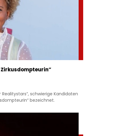
e Zirkusdompteurin”
 Realitystars“, schwierige Kandidaten
rkusdompteurin“ bezeichnet.