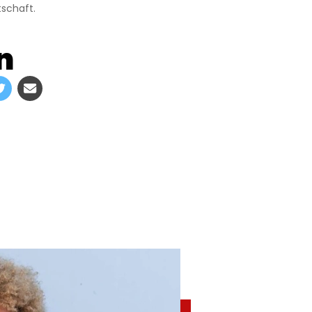
tschaft.
n