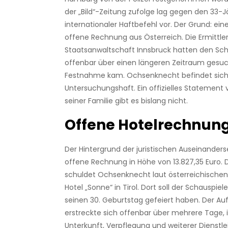
der „Bild“-Zeitung zufolge lag gegen den 33-J
internationaler Haftbefehl vor. Der Grund: ein
offene Rechnung aus Österreich. Die Ermittler
Staatsanwaltschaft Innsbruck hatten den Sch
offenbar über einen längeren Zeitraum gesuch
Festnahme kam. Ochsenknecht befindet sich a
Untersuchungshaft. Ein offizielles Statement
seiner Familie gibt es bislang nicht.
Offene Hotelrechnun
Der Hintergrund der juristischen Auseinanders
offene Rechnung in Höhe von 13.827,35 Euro
schuldet Ochsenknecht laut österreichisch
Hotel „Sonne“ in Tirol. Dort soll der Schauspiel
seinen 30. Geburtstag gefeiert haben. Der Au
erstreckte sich offenbar über mehrere Tage, i
Unterkunft, Verpflegung und weiterer Dienstle