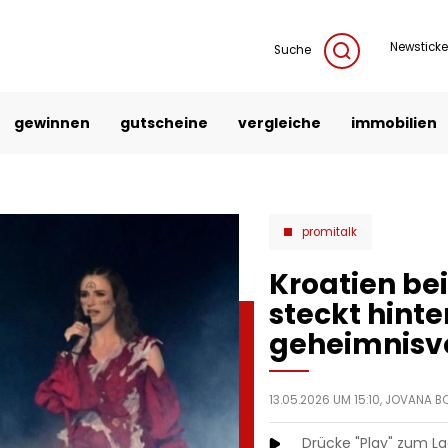
Newsticke
Suche
gewinnen
gutscheine
vergleiche
immobilien
promitalk
Kroatien be
steckt hinte
geheimnisvo
13.05.2026 UM 15:10,
JOVANA B
Drücke "Play" zum L