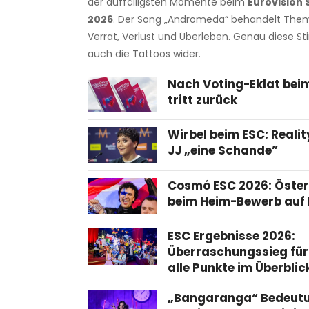
der auffälligsten Momente beim
Eurovision
2026
. Der Song „Andromeda“ behandelt Them
Verrat, Verlust und Überleben. Genau diese 
auch die Tattoos wider.
Nach Voting-Eklat bei
tritt zurück
Wirbel beim ESC: Reali
JJ „eine Schande”
Cosmó ESC 2026: Öster
beim Heim-Bewerb auf 
ESC Ergebnisse 2026:
Überraschungssieg für
alle Punkte im Überblic
„Bangaranga“ Bedeut