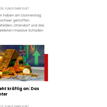
:28,
YUNUS EMRE KURT
ter haben am Donnerstag
 schwer getroffen.
lfelden, Uttendorf und das
meldeten massive Schäden.
eht kräftig an: Das
nter
:23,
YUNUS EMRE KURT