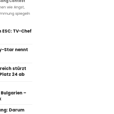
 Song Contest
en wie Angst,
Stimmung spiegeln
m ESC: TV-Chef
ty-Star nennt
reich stürzt
Platz 24 ab
 Bulgarien –
k
ung: Darum