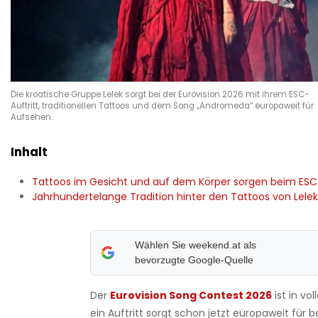
Die kroatische Gruppe Lelek sorgt bei der Eurovision 2026 mit ihrem ESC-
Auftritt, traditionellen Tattoos und dem Song „Andromeda“ europaweit für
Aufsehen.
Inhalt
Tattoos im Gesicht und auf dem Körper sorgen beim ESC 
Jahrhundertelange Tradition hinter den Tattoos von Lelek
Wählen Sie weekend.at als
bevorzugte Google-Quelle
Der
Eurovision Song Contest 2026
ist in v
ein Auftritt sorgt schon jetzt europaweit für b