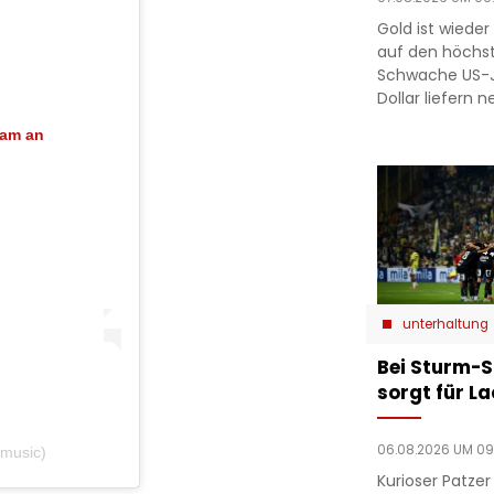
Gold ist wieder 
auf den höchst
Schwache US-J
Dollar liefern 
ram an
unterhaltung
Bei Sturm-S
sorgt für L
06.08.2026 UM 09
kmusic)
Kurioser Patze