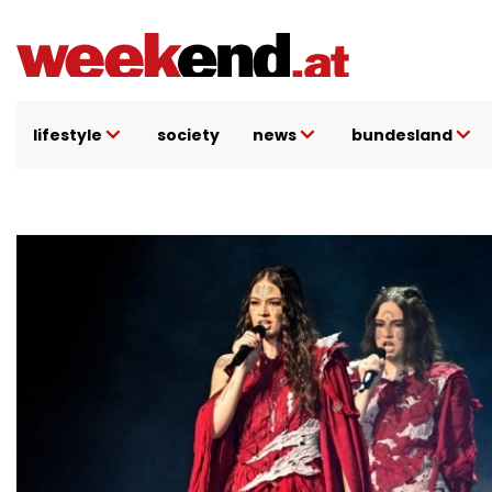
Direkt
zum
Inhalt
lifestyle
society
news
bundesland