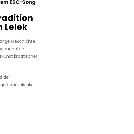
hrem ESC-Song
adition
n Lelek
lange Geschichte.
sogenannten
ierkunst kroatischer
d der
galt damals als