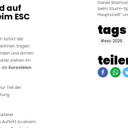
Daniel Warmut
d auf
beim Sturm-Spie
eim ESC
Hauptstadt” un
tags
n sofort der
#esc 2026
gerinnen tragen
änden und Armen.
teile
uster stehen im
 die
Eurovision
nur Teil der
utung
üsterer
uftritt zu einem