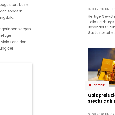
begeistert beim
07.08.2026 UM 08
da“, sondern
Heftige Gewit
ngsbild.
Teile Salzburgs
Besonders Stuh
ängerinnen sorgen
Gasteinertal 
heftige
 viele Fans den
tung der
chronik
Goldpreis zi
steckt dahi
07.08.2026 UM 09