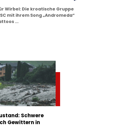
ür Wirbel: Die kroatische Gruppe
 ESC mit ihrem Song „Andromeda“
toos ...
stand: Schwere
h Gewittern in