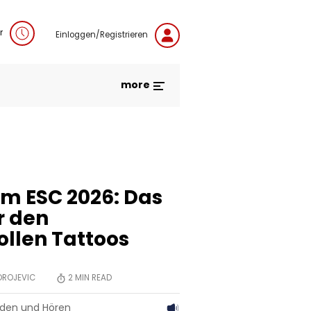
r
Einloggen/Registrieren
more
im ESC 2026: Das
r den
llen Tattoos
OROJEVIC
2
MIN READ
aden und Hören