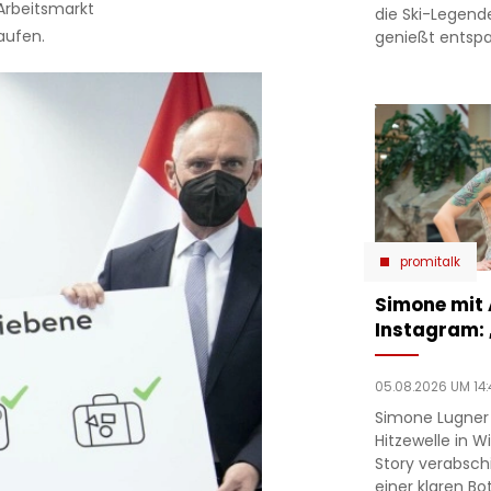
 Arbeitsmarkt
die Ski-Legend
aufen.
genießt entsp
promitalk
Simone mit
Instagram:
05.08.2026 UM 14:
Simone Lugner
Hitzewelle in W
Story verabsc
einer klaren Bo