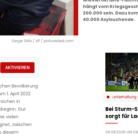
Wieviel Ukraine-Flüch
hängt vom Kriegsgesch
200.000 sein. Dazu k
40.000 Asylsuchende.
Sergei Grits / AP / picturedesk.com
AKTIVIEREN
ischen Bevölkerung
m 1. April 2022
unterhaltung
enschen in
Bei Sturm-S
sbeginn. Gut
sorgt für L
ie vielen
gnet, zwischen
Zu diesem
06.08.2026 UM 09