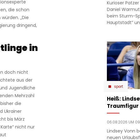
tionsexperte
Kurioser Patze
Daniel Warmut
en, die schon
beim Sturm-Spie
 würden. „Die
Hauptstadt” un
egierung dringend,
linge in
nn doch nicht
üchtete aus der
sport
r und Jugendliche
egenden Mehrzahl
Heiß: Linds
bisher die
Traumfigur 
d Ukrainer
ht bis März
06.08.2026 UM 09
Karte“ nicht nur
Lindsey Vonn b
aut
neuen Urlaubsfo