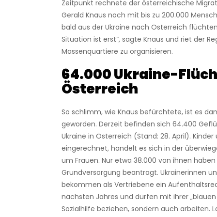
Zeitpunkt rechnete der österreichische Migra
Gerald Knaus noch mit bis zu 200.000 Mensch
bald aus der Ukraine nach Österreich flüchten
Situation ist erst“, sagte Knaus und riet der R
Massenquartiere zu organisieren.
64.000 Ukraine-Flücht
Österreich
So schlimm, wie Knaus befürchtete, ist es da
geworden. Derzeit befinden sich 64.400 Gefl
Ukraine in Österreich (Stand: 28. April). Kinde
eingerechnet, handelt es sich in der überwi
um Frauen. Nur etwa 38.000 von ihnen haben 
Grundversorgung beantragt. Ukrainerinnen un
bekommen als Vertriebene ein Aufenthaltsrec
nächsten Jahres und dürfen mit ihrer „blauen 
Sozialhilfe beziehen, sondern auch arbeiten. L