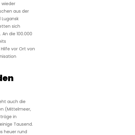
 wieder
nschen aus der
d Lugansk
etten sich
 An die 100.000
its
ilfe vor Ort von
nisation
den
eht auch die
en (Mittelmeer,
träge in
 einige Tausend.
s heuer rund