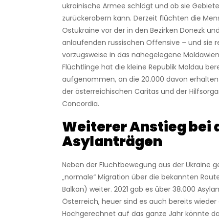
ukrainische Armee schlägt und ob sie Gebiete
zurückerobern kann. Derzeit flüchten die Me
Ostukraine vor der in den Bezirken Donezk un
anlaufenden russischen Offensive – und sie r
vorzugsweise in das nahegelegene Moldawien.
Flüchtlinge hat die kleine Republik Moldau bere
aufgenommen, an die 20.000 davon erhalten H
der österreichischen Caritas und der Hilfsorga
Concordia.
Weiterer Anstieg bei 
Asylanträgen
Neben der Fluchtbewegung aus der Ukraine g
„normale“ Migration über die bekannten Rout
Balkan) weiter. 2021 gab es über 38.000 Asylan
Österreich, heuer sind es auch bereits wieder
Hochgerechnet auf das ganze Jahr könnte da