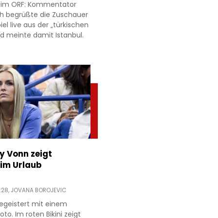
r im ORF: Kommentator
h begrüßte die Zuschauer
l live aus der „türkischen
d meinte damit Istanbul.
ey Vonn zeigt
im Urlaub
:28,
JOVANA BOROJEVIC
egeistert mit einem
to. Im roten Bikini zeigt