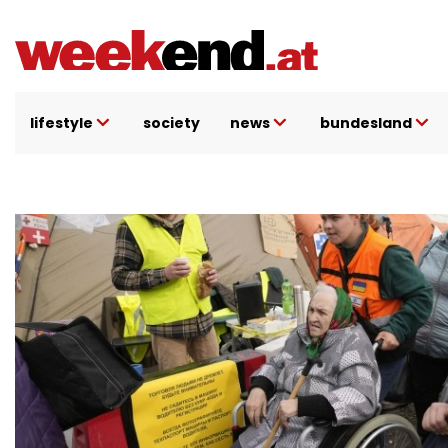
Direkt
zum
Inhalt
lifestyle
society
news
bundesland