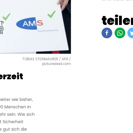
teile
TOBIAS STEINMAURER / APA /
picturedesk.com
erzeit
eiter wie bisher,
000 Menschen in
hr sein. Wie sich
t Sicherheit
 gut sich die