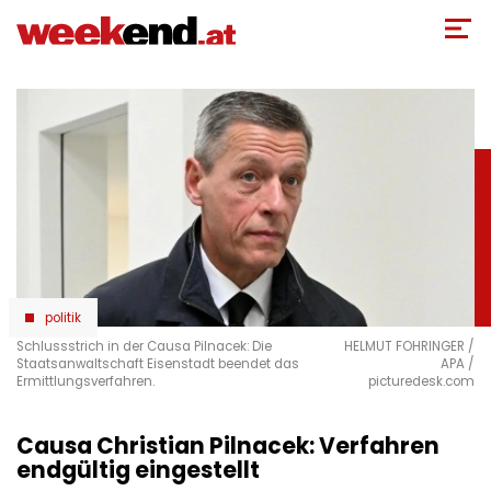
Direkt
zum
Inhalt
politik
Schlussstrich in der Causa Pilnacek: Die
HELMUT FOHRINGER /
Staatsanwaltschaft Eisenstadt beendet das
APA /
Ermittlungsverfahren.
picturedesk.com
Causa Christian Pilnacek: Verfahren
endgültig eingestellt