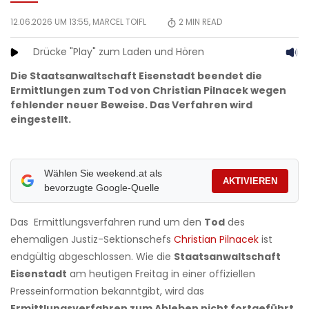
12.06.2026 UM 13:55,
MARCEL TOIFL
2
MIN READ
Drücke "Play" zum Laden und Hören
Die Staatsanwaltschaft Eisenstadt beendet die
Ermittlungen zum Tod von Christian Pilnacek wegen
fehlender neuer Beweise. Das Verfahren wird
eingestellt.
Wählen Sie weekend.at als
AKTIVIEREN
bevorzugte Google-Quelle
Das Ermittlungsverfahren rund um den
Tod
des
ehemaligen Justiz-Sektionschefs
Christian Pilnacek
ist
endgültig abgeschlossen. Wie die
Staatsanwaltschaft
Eisenstadt
am heutigen Freitag in einer offiziellen
Presseinformation bekanntgibt, wird das
Ermittlungsverfahren zum Ableben nicht fortgeführt
.