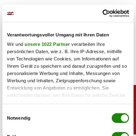
Haben Sie einen Fehler gefunden?
Schicken Sie uns Ihr
Feedback zu diesem Artikel.
teilen
Verantwortungsvoller Umgang mit Ihren Daten
Wir und
unsere 1022 Partner
verarbeiten Ihre
persönlichen Daten, wie z. B. Ihre IP-Adresse, mithilfe
von Technologien wie Cookies, um Informationen auf
Ihrem Gerät zu speichern und darauf zuzugreifen und so
personalisierte Werbung und Inhalte, Messungen von
Werbung und Inhalten, Zielgruppenforschung sowie
Entwicklung von Angeboten zu ermöglichen. Sie
entscheiden darüber, wer Ihre Daten für welche Zwecke
nutzt. Sie können Ihre Einwilligung jederzeit über die
Cookie-Erklärung oder durch Klicken auf das Privacy
Einwilligungsauswahl
Trigger Symbol ändern oder widerrufen
Notwendig
Wenn Sie es erlauben, würden wir auch gerne:
sport