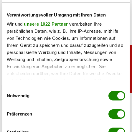
teilen
Verantwortungsvoller Umgang mit Ihren Daten
Wir und
unsere 1022 Partner
verarbeiten Ihre
persönlichen Daten, wie z. B. Ihre IP-Adresse, mithilfe
von Technologien wie Cookies, um Informationen auf
Ihrem Gerät zu speichern und darauf zuzugreifen und so
personalisierte Werbung und Inhalte, Messungen von
Werbung und Inhalten, Zielgruppenforschung sowie
Entwicklung von Angeboten zu ermöglichen. Sie
entscheiden darüber, wer Ihre Daten für welche Zwecke
nutzt. Sie können Ihre Einwilligung jederzeit über die
Cookie-Erklärung oder durch Klicken auf das Privacy
Einwilligungsauswahl
promitalk
Trigger Symbol ändern oder widerrufen
Notwendig
Simone mit Ansage auf Instagram: „Komm nie
wieder”
Wenn Sie es erlauben, würden wir auch gerne:
Präferenzen
Informationen über Ihre geografische Lage
erfassen, welche bis auf einige Meter genau sein
05.08.2026 UM 14:47,
JOVANA BOROJEVIC
können