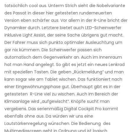
tatsächlich cool aus. Unterm Strich sieht die Nobelvariante
des Passat in dieser hier getesteten runderneuerten
Version eben schärfer aus. Vor allem in der R-Line bricht der
Dynamiker durch. Letztere bietet auch LED-Scheinwerfer
inklusive Light Assist, der seine Sache übrigens gut macht.
Der Fahrer muss sich punkto optimaler Ausleuchtung um
gar nix kümmern. Die Scheinwerfer passen sich
automatisch dem Gegenverkehr an. Auch im Innenraum
hat man Hand angelegt. So gibt es jetzt ein neues Lenkrad
mit speziellen Tasten. Die geben „Rückmeldung“ und man
kann sogar wie am Tablet wischen. Das funktioniert nach
einer Eingewöhnungsphase gut. Überhaupt gibt es in der
getesteten R-Line viel zu wischen. Auch im Bereich der
Klimaanlage wird „aufgewischt“. Knöpfe sucht man
vergebens. Das ­serienmäßig Digital Cockpit Pro kommt
ebenfalls ohne aus. Da würden wir uns eine
Lautstärkenregelung wünschen. Die Bedienung des
Multimediascreen geht in Ordnung und ist logisch