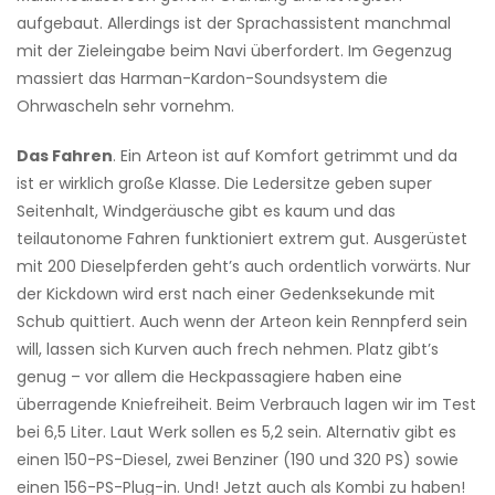
aufgebaut. Allerdings ist der Sprachassistent manchmal
mit der Zielein­gabe beim Navi überfordert. Im Gegenzug
massiert das Harman-Kardon-Soundsystem die
Ohrwascheln sehr vornehm.
Das Fahren
. Ein Arteon ist auf Komfort getrimmt und da
ist er wirklich große Klasse. Die Ledersitze geben super
Seitenhalt, Windgeräusche gibt es kaum und das
teilautonome Fahren funktioniert extrem gut. Ausgerüstet
mit 200 Dieselpferden geht’s auch ordentlich vorwärts. Nur
der Kickdown wird erst nach einer Gedenksekunde mit
Schub quittiert. Auch wenn der Arteon kein Rennpferd sein
will, lassen sich Kurven auch frech nehmen. Platz gibt’s
genug – vor allem die Heckpassagiere haben eine
überragende Kniefreiheit. Beim Verbrauch lagen wir im Test
bei 6,5 Liter. Laut Werk sollen es 5,2 sein. Alternativ gibt es
einen 150-PS-Diesel, zwei Benziner (190 und 320 PS) sowie
einen 156-PS-Plug-in. Und! Jetzt auch als Kombi zu haben!