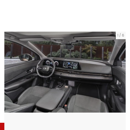
1
/
6