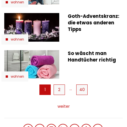
wohnen
Goth-Adventskranz:
die etwas anderen
Tipps
wohnen
So wäscht man
Handtücher richtig
wohnen
Seitennummerierung
…
Aktuelle
1
Page
2
40
Seite
weiter