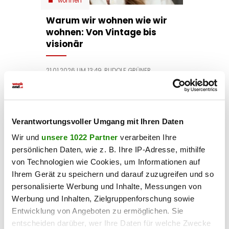
wohnen
Warum wir wohnen wie wir
wohnen: Von Vintage bis
visionär
21.01.2026 UM 13:49,
RUDOLF GRÜNER
Warum Retro-Stile boomen,
Privaträume wichtiger werden und
Individualität das Zuhause prägt – laut
Ikea-Expertin Karin Gustavsson.
Verantwortungsvoller Umgang mit Ihren Daten
Wir und
unsere 1022 Partner
verarbeiten Ihre
persönlichen Daten, wie z. B. Ihre IP-Adresse, mithilfe
von Technologien wie Cookies, um Informationen auf
Ihrem Gerät zu speichern und darauf zuzugreifen und so
personalisierte Werbung und Inhalte, Messungen von
Werbung und Inhalten, Zielgruppenforschung sowie
Entwicklung von Angeboten zu ermöglichen. Sie
wohnen
entscheiden darüber, wer Ihre Daten für welche Zwecke