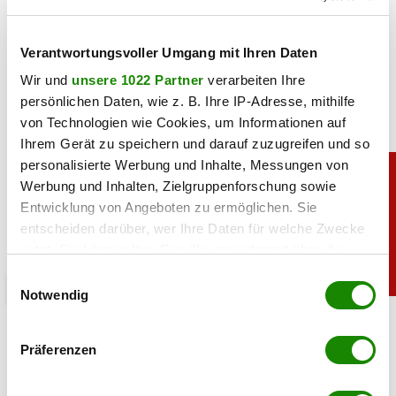
teilen
Verantwortungsvoller Umgang mit Ihren Daten
Wir und
unsere 1022 Partner
verarbeiten Ihre
persönlichen Daten, wie z. B. Ihre IP-Adresse, mithilfe
von Technologien wie Cookies, um Informationen auf
Ihrem Gerät zu speichern und darauf zuzugreifen und so
personalisierte Werbung und Inhalte, Messungen von
Werbung und Inhalten, Zielgruppenforschung sowie
Entwicklung von Angeboten zu ermöglichen. Sie
entscheiden darüber, wer Ihre Daten für welche Zwecke
nutzt. Sie können Ihre Einwilligung jederzeit über die
Cookie-Erklärung oder durch Klicken auf das Privacy
Einwilligungsauswahl
chronik
Trigger Symbol ändern oder widerrufen
Notwendig
Crazy Cheese Konkurs: Käse-Millionär
Wenn Sie es erlauben, würden wir auch gerne:
Ludomirska ist pleite
Präferenzen
Informationen über Ihre geografische Lage
erfassen, welche bis auf einige Meter genau sein
08.07.2026 UM 16:30,
STEFANIE HERMANN