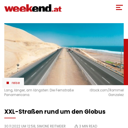
Direkt
zum
Inhalt
reise
Lang, länger, am längsten: Die Fernstraße
iStock.com/Rommel
Panamericana.
Gonzalez
XXL-Straßen rund um den Globus
30.11.2022 UM 12:58,
SIMONE REITMEIER
3
MIN READ