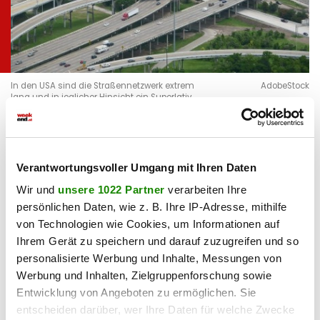
In den USA sind die Straßennetzwerk extrem
AdobeStock
lang und in jeglicher Hinsicht ein Superlativ.
Die höchste Straße
Die mehr als 1.200 Kilometer lange Fernstraße Karakorum
Verantwortungsvoller Umgang mit Ihren Daten
Highway in China erreicht ihren Höhepunkt auf exakt 4.693
Wir und
unsere 1022 Partner
verarbeiten Ihre
Metern Höhe. Zum Vergleich: Der Großglockner ist 3.798
persönlichen Daten, wie z. B. Ihre IP-Adresse, mithilfe
Meter hoch. Die weltweit höchste Straße erreichen
von Technologien wie Cookies, um Informationen auf
Reisende über Kaschgar in der westchinesischen Provinz
Ihrem Gerät zu speichern und darauf zuzugreifen und so
Xinjiang. Alternativ geht es von Havelian im Nordwesten
personalisierte Werbung und Inhalte, Messungen von
Pakistans aus los. Unterwegs bieten sich tolle Blicke auf den
Werbung und Inhalten, Zielgruppenforschung sowie
legendären Achttausender Nanga Parbat oder auf das
Entwicklung von Angeboten zu ermöglichen. Sie
westliche Himalaya-Gebirge.
entscheiden darüber, wer Ihre Daten für welche Zwecke