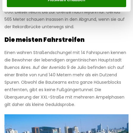
Autobahnbrücke der Welt ist Teil des Hangrui Expressways
G56. Dieser reicht bis zur Grenze nach Myanmar. Genau
565 Meter schauen Insassen in den Abgrund, wenn sie auf
der Rekordbrücke unterwegs sind.
Die meisten Fahrstreifen
Einen wahren Straßendschungel mit 14 Fahrspuren kennen
die Bewohner der lebendigen argentinischen Hauptstadt
Buenos Aires. Auf der Avenida 9 de Julio befinden sich auf
einer Breite von rund 140 Metern mehr als ein Dutzend
Spuren. Obwohl die Bauteams extra ganze Häuserblocks
entfernten, gibt es keine Fußgängertunnel. Die
Überquerung der XXL-Straße mit mehreren Ampelphasen
gilt daher als kleine Geduldsprobe.