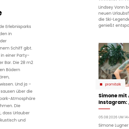
Lindsey Vonn b
e
neuen Urlaubsfo
die Ski-Legend
genießt entsp
e Erlebnisparks
den in
 der
nem Schiff gibt.
in einer Party-
er Bar.
Die 28 m2
ten Bädern
ären,
issen. Und ja –
promitalk
 sausen über die
Simone mit
ispark-Atmosphäre
Instagram:
ahmen. Die
, dass Urlauber
05.08.2026 UM 14:
akustisch und
Simone Lugner