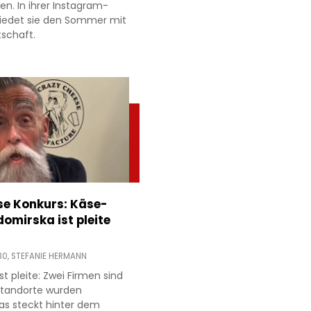
ien. In ihrer Instagram-
hiedet sie den Sommer mit
tschaft.
e Konkurs: Käse-
domirska ist pleite
30,
STEFANIE HERMANN
t pleite: Zwei Firmen sind
 Standorte wurden
as steckt hinter dem