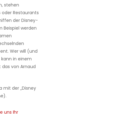
n, stehen
s oder Restaurants
hiffen der Disney-
m Beispiel werden
Namen
echselnden
nt. Wer will (und
, kann in einem
t: das von
Arnaud
a mit der „Disney
ne).
e uns Ihr