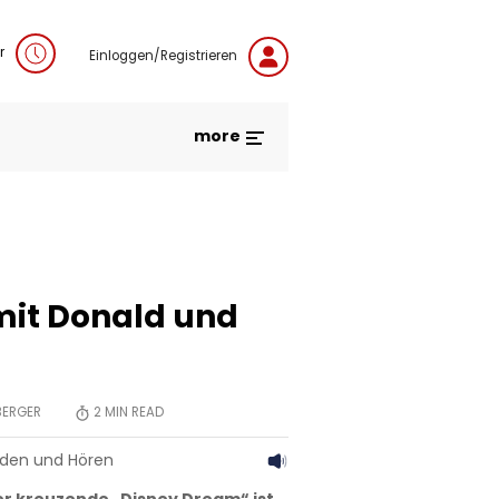
r
Einloggen/Registrieren
more
mit Donald und
BERGER
2
MIN READ
aden und Hören