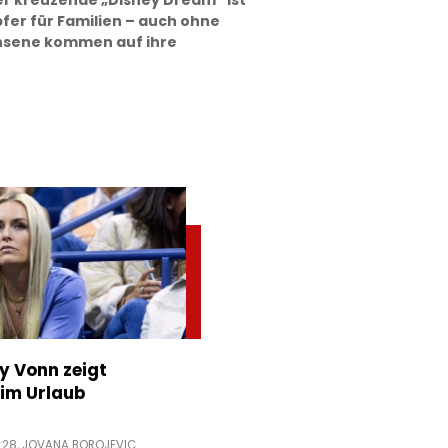
er kreuzende „Disney Dream“ ist
fer für Familien – auch ohne
hsene kommen auf ihre
ey Vonn zeigt
im Urlaub
:28,
JOVANA BOROJEVIC