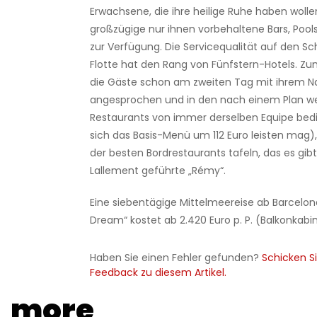
Erwachsene, die ihre heilige Ruhe haben wolle
großzügige nur ihnen vorbehaltene Bars, Pool
zur Verfügung. Die Servicequalität auf den Sc
Flotte hat den Rang von Fünfstern-Hotels. Zu
die Gäste schon am zweiten Tag mit ihrem 
angesprochen und in den nach einem Plan w
Restaurants von immer derselben Equipe bedie
sich das Basis-Menü um 112 Euro leisten mag)
der besten Bordrestaurants tafeln, das es gib
Lallement geführte „Rémy“.
Eine siebentägige Mittelmeereise ab Barcelon
Dream“ kostet ab 2.420 Euro p. P. (Balkonkabi
Haben Sie einen Fehler gefunden?
Schicken Si
Feedback zu diesem Artikel.
more