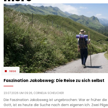
reise
Faszination Jakobsweg: Die Reise zu sich selbst
23.07.2026 UM 09:26,
CORNELIA SCHEUCHER
Die Faszination Jakobsweg ist ungebrochen: War er früher di
Gott, ist es heute die Suche nach dem eigenen Ich. Zwei Pilge