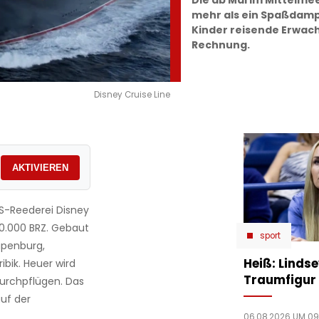
Die ab Mai im Mittelme
mehr als ein Spaßdamp
Kinder reisende Erwac
Rechnung.
Disney Cruise Line
AKTIVIEREN
US-Reederei Disney
30.000 BRZ. Gebaut
sport
apenburg,
Heiß: Linds
ibik. Heuer wird
Traumfigur 
urchpflügen. Das
auf der
06.08.2026 UM 09