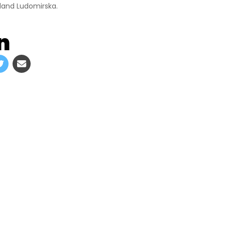
land Ludomirska.
n