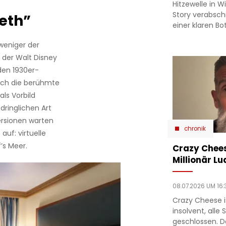
Hitzewelle in W
Story verabsc
eth”
einer klaren Bo
 weniger der
n der Walt Disney
 den 1930er-
sich die berühmte
ls Vorbild
ringlichen Art
ersionen warten
chronik
uf: virtuelle
’s Meer.
Crazy Chees
Millionär Lu
08.07.2026 UM 16:
Crazy Cheese is
insolvent, alle
geschlossen. D