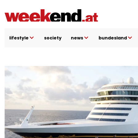
Direkt
zum
Inhalt
lifestyle
society
news
bundesland