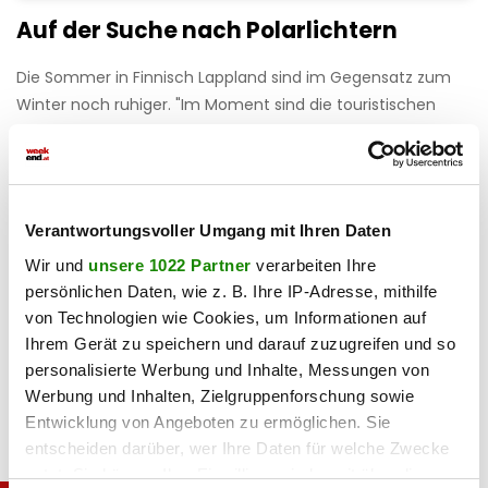
Auf der Suche nach Polarlichtern
Die Sommer in Finnisch Lappland sind im Gegensatz zum
Winter noch ruhiger. "Im Moment sind die touristischen
Gebiete wie Rovaniemi komplett überfüllt.
Der kleine
Flughafen quillt vor Reisenden über
", so Alex. Ein Grund
dafür sind sicher die
diesjährigen Polarlichter
, die durchaus
als Superlativ eingestuft werden dürfen. Aufgrund der
Verantwortungsvoller Umgang mit Ihren Daten
starken Sonnenaktivität und der vielen Sonnenstürme gilt
Wir und
unsere 1022 Partner
verarbeiten Ihre
2025 als eines der besten Jahre überhaupt, um die
persönlichen Daten, wie z. B. Ihre IP-Adresse, mithilfe
tanzenden Lichter zu bewundern. Zeit für eine Reise bleibt
von Technologien wie Cookies, um Informationen auf
auf jeden Fall noch genug – im Herbst stehen die Chancen
Ihrem Gerät zu speichern und darauf zuzugreifen und so
besonders gut.
personalisierte Werbung und Inhalte, Messungen von
Werbung und Inhalten, Zielgruppenforschung sowie
Entwicklung von Angeboten zu ermöglichen. Sie
entscheiden darüber, wer Ihre Daten für welche Zwecke
nutzt. Sie können Ihre Einwilligung jederzeit über die