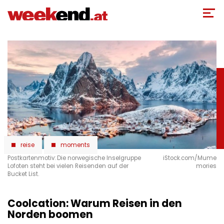
Direkt
zum
Inhalt
reise
moments
Postkartenmotiv: Die norwegische Inselgruppe
iStock.com/Mume
Lofoten steht bei vielen Reisenden auf der
mories
Bucket List.
Coolcation: Warum Reisen in den
Norden boomen