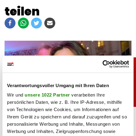
teilen
Verantwortungsvoller Umgang mit Ihren Daten
Wir und
unsere 1022 Partner
verarbeiten Ihre
persönlichen Daten, wie z. B. Ihre IP-Adresse, mithilfe
promitalk
von Technologien wie Cookies, um Informationen auf
Lili Paul-Roncalli ganz privat: So sieht man sie
Ihrem Gerät zu speichern und darauf zuzugreifen und so
nur selten
personalisierte Werbung und Inhalte, Messungen von
Werbung und Inhalten, Zielgruppenforschung sowie