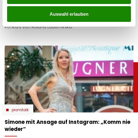
08.07.2026 UM 16:30,
STEFANIE HERMANN
Crazy Cheese ist pleite: Zwei Firmen sind insolvent, alle
Auswahl erlauben
Standorte wurden geschlossen. Das steckt hinter dem
Konkurs von Roland Ludomirska.
promitalk
Simone mit Ansage auf Instagram: „Komm nie
wieder”