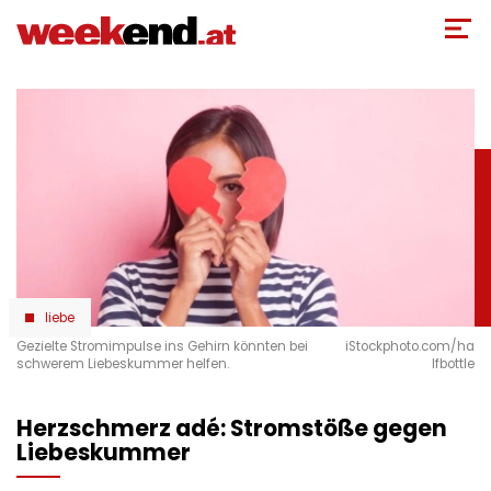
Direkt
zum
Inhalt
liebe
Gezielte Stromimpulse ins Gehirn könnten bei
iStockphoto.com/ha
schwerem Liebeskummer helfen.
lfbottle
Herzschmerz adé: Stromstöße gegen
Liebeskummer