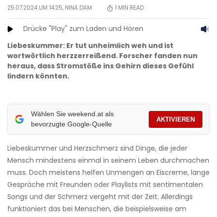
25.07.2024 UM 14:25,
NINA DAM
1
MIN READ
Drücke "Play" zum Laden und Hören
Liebeskummer: Er tut unheimlich weh und ist
wortwörtlich herzzerreißend. Forscher fanden nun
heraus, dass Stromstöße ins Gehirn dieses Gefühl
lindern könnten.
Wählen Sie weekend.at als
AKTIVIEREN
bevorzugte Google-Quelle
Liebeskummer und Herzschmerz sind Dinge, die jeder
Mensch mindestens einmal in seinem Leben durchmachen
muss. Doch meistens helfen Unmengen an Eiscreme, lange
Gespräche mit Freunden oder Playlists mit sentimentalen
Songs und der Schmerz vergeht mit der Zeit. Allerdings
funktioniert das bei Menschen, die beispielsweise am