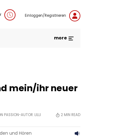
r
Einloggen/Registrieren
more
nd mein/ihr neuer
VON PASSION-AUTOR:
LILLI
2
MIN READ
aden und Hören