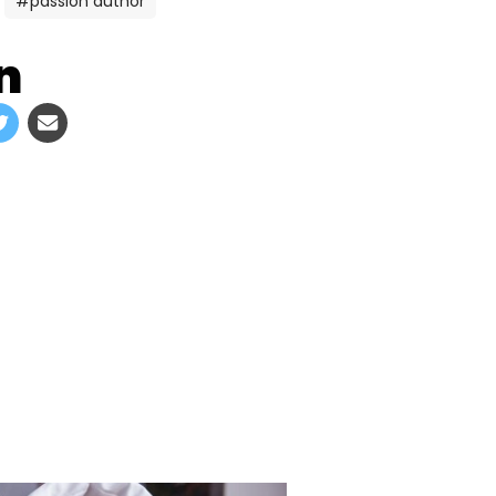
#passion author
n