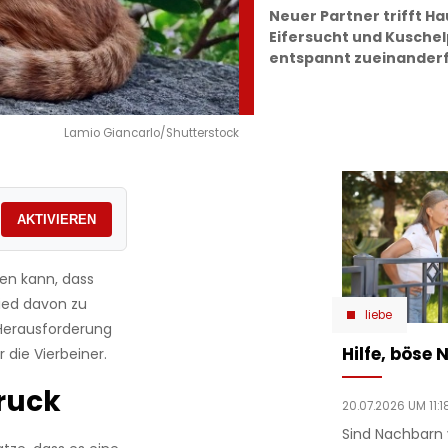
Neuer Partner trifft Ha
Eifersucht und Kuschel
entspannt zueinander
Lamio Giancarlo/Shutterstock
AKTIVIEREN
en kann, dass
Lied davon zu
liebe
 Herausforderung
Hilfe, böse
 die Vierbeiner.
ruck
20.07.2026 UM 11:1
Sind Nachbarn 