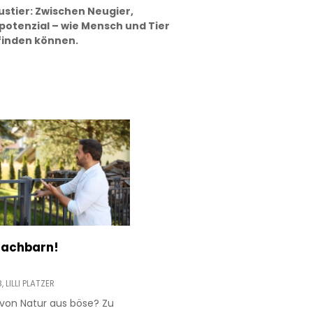
ustier: Zwischen Neugier,
potenzial – wie Mensch und Tier
finden können.
 Nachbarn!
8,
LILLI PLATZER
von Natur aus böse? Zu