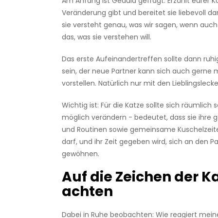
Am Anfang ist Geduld gefragt. Erzählt eurer K
Veränderung gibt und bereitet sie liebevoll d
sie versteht genau, was wir sagen, wenn auc
das, was sie verstehen will.
Das erste Aufeinandertreffen sollte dann ruh
sein, der neue Partner kann sich auch gerne m
vorstellen. Natürlich nur mit den Lieblingslecker
Wichtig ist: Für die Katze sollte sich räumlich 
möglich verändern - bedeutet, dass sie ihre 
und Routinen sowie gemeinsame Kuschelzeit
darf, und ihr Zeit gegeben wird, sich an den P
gewöhnen.
Auf die Zeichen der K
achten
Dabei in Ruhe beobachten: Wie reagiert meine