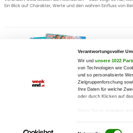
Ein Blick auf Charakter, Werte und den wahren Einfluss von R
F
auto
beau
Verantwortungsvoller Um
T
chron
Wir und
unsere 1022 Part
von Technologien wie Cook
fashi
und so personalisierte We
M
fitne
Zielgruppenforschung sowi
Jetzt E-Paper lesen!
genu
Ihre Daten für welche Zwec
oder durch Klicken auf da
haust
shop
Wenn Sie es erlauben, wür
Informationen über
können
Einwilligungsauswahl
Ihr Gerät durch ak