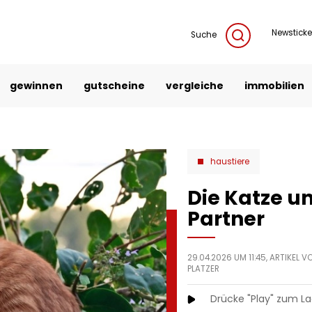
Newsticke
Suche
gewinnen
gutscheine
vergleiche
immobilien
haustiere
Die Katze u
Partner
29.04.2026 UM 11:45, ARTIKEL 
PLATZER
Drücke "Play" zum L