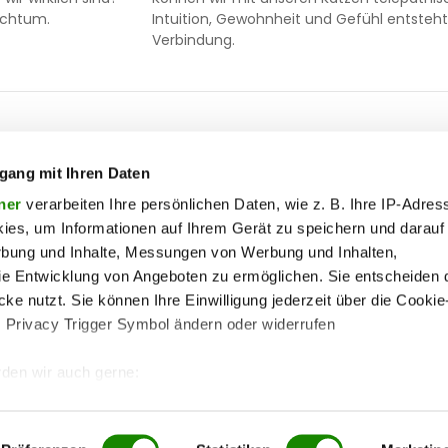
eichtum.
Intuition, Gewohnheit und Gefühl entsteh
Verbindung.
ooter
 & motor
liebe
ty
politik
gang mit Ihren Daten
op
Soc
ik
reise
ner
verarbeiten Ihre persönlichen Daten, wie z. B. Ihre IP-Adress
ies, um Informationen auf Ihrem Gerät zu speichern und darauf
on
society
rbung und Inhalte, Messungen von Werbung und Inhalten,
enu
ss
sport
lin
e Entwicklung von Angeboten zu ermöglichen. Sie entscheiden 
ss
unterhaltung
ke nutzt. Sie können Ihre Einwilligung jederzeit über die Cookie
s Privacy Trigger Symbol ändern oder widerrufen
iere
wohnen
me
pen
vergleichen
den wir auch gerne:
 Ihre geografische Lage erfassen, welche bis auf einige Meter g
tives Scannen nach bestimmten Merkmalen (Fingerprinting) identi