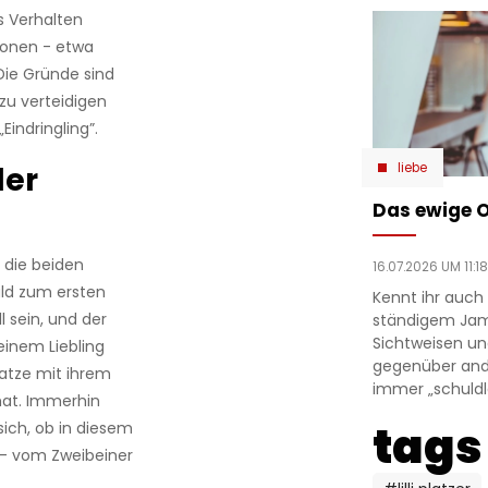
s Verhalten
tionen - etwa
Die Gründe sind
 zu verteidigen
indringling”.
liebe
er
Das ewige 
, die beiden
16.07.2026 UM 11:18
ld zum ersten
Kennt ihr auch
l sein, und der
ständigem Jam
Sichtweisen u
einem Liebling
gegenüber ande
Katze mit ihrem
immer „schuldlo
hat. Immerhin
tags
 sich, ob in diesem
e – vom Zweibeiner