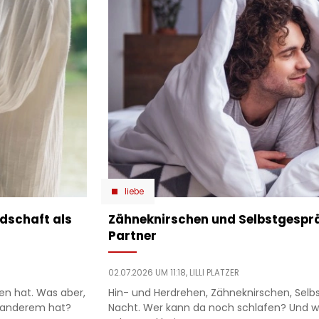
liebe
ndschaft als
Zähneknirschen und Selbstgesprä
Partner
02.07.2026 UM 11:18,
LILLI PLATZER
en hat. Was aber,
Hin- und Herdrehen, Zähneknirschen, Selb
 anderem hat?
Nacht. Wer kann da noch schlafen? Und w