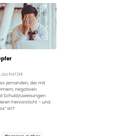
Opfer
,
LILLI PLATZER
 so jemanden, der mit
mern, negativen
nd Schuldzuweisungen
ren hervorsticht - und
s” ist?