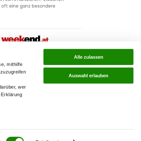
t oft eine ganz besondere
Alle zulassen
ial
e, mithilfe
 zuzugreifen
Auswahl erlauben
ks
darüber, wer
-Erklärung
nu
enau sein
fizieren