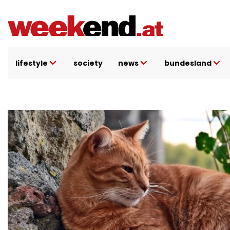
Direkt
zum
Inhalt
lifestyle
society
news
bundesland