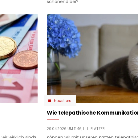
schonend bei?
haustiere
Wie telepathische Kommunikation
29.04.2026 UM 11:46,
LILLI PLATZER
wir wirklich sind?
Können wir mit unseren Katzen telepathi