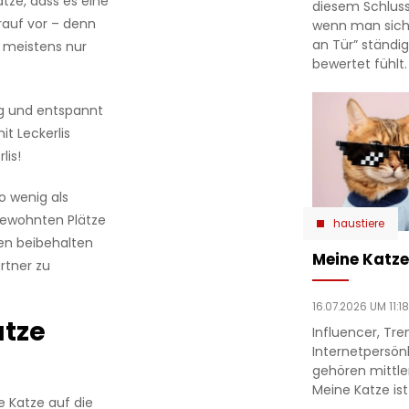
atze, dass es eine
diesem Schlu
arauf vor – denn
wenn man sich
an Tür” ständi
h meistens nur
bewertet fühlt.
ig und entspannt
it Leckerlis
lis!
so wenig als
gewohnten Plätze
haustiere
en beibehalten
Meine Katze 
artner zu
16.07.2026 UM 11:18
atze
Influencer, Tre
Internetpersönl
gehören mittle
Meine Katze ist
 Katze auf die