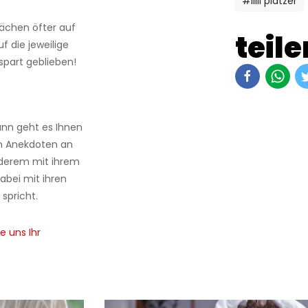
#lilli platzer
rächen öfter auf
teile
f die jeweilige
spart geblieben!
ann geht es Ihnen
ren Anekdoten an
nderem mit ihrem
dabei mit ihren
spricht.
e uns Ihr