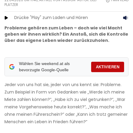
22.04.2026 UM 11:46, ARTIKEL VON PASSION-AUTOR:
LILLI
1
MIN READ
PLATZER
Drücke "Play" zum Laden und Hören
Probleme gehören zum Leben – doch wie viel Macht
geben wir ihnen wirklich? Ein Anstoß, sich die Kontrolle
über das eigene Leben wieder zurückzuholen.
Wählen Sie weekend.at als
AKTIVIEREN
bevorzugte Google-Quelle
Jeder von uns hat sie, jeder von uns kennt sie: Probleme.
Zum Beispiel in Form von Gedanken wie „Werde ich meine
Miete zahlen können?”, „Habe ich zu viel getrunken?”, „War
meine Vorgehensweise heute korrekt?”, „Was mache ich
ohne meinen Führerschein?” oder „Kann ich trotz gemeiner
Menschen ein Leben in Frieden führen?”