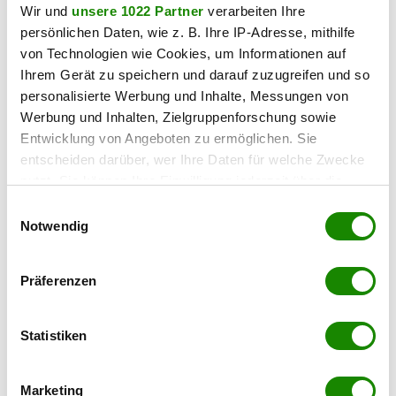
20.07.2026 UM 11:18,
LILLI PLATZER
Wir und
unsere 1022 Partner
verarbeiten Ihre
Sind Nachbarn von Natur aus böse? Zu
persönlichen Daten, wie z. B. Ihre IP-Adresse, mithilfe
diesem Schluss könnte man kommen,
von Technologien wie Cookies, um Informationen auf
wenn man sich von den Menschen „Tür
Ihrem Gerät zu speichern und darauf zuzugreifen und so
an Tür” ständig beobachtet und
personalisierte Werbung und Inhalte, Messungen von
bewertet fühlt.
Werbung und Inhalten, Zielgruppenforschung sowie
Entwicklung von Angeboten zu ermöglichen. Sie
entscheiden darüber, wer Ihre Daten für welche Zwecke
nutzt. Sie können Ihre Einwilligung jederzeit über die
Cookie-Erklärung oder durch Klicken auf das Privacy
Einwilligungsauswahl
Trigger Symbol ändern oder widerrufen
Notwendig
haustiere
Wenn Sie es erlauben, würden wir auch gerne:
Meine Katze ist ein Trendsetter
Präferenzen
Informationen über Ihre geografische Lage
erfassen, welche bis auf einige Meter genau sein
16.07.2026 UM 11:18,
LILLI PLATZER
können
Statistiken
Influencer, Trendsetter,
Ihr Gerät durch aktives Scannen nach
Internetpersönlichkeit – diese Begriffe
bestimmten Merkmalen (Fingerprinting) identifizieren
gehören mittlerweile zu unserem Alltag.
Marketing