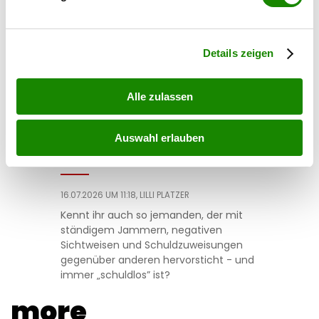
Erfahren Sie mehr darüber, wie Ihre persönlichen Daten
Meine Katze ist alles in einem.
verarbeitet werden, und legen Sie Ihre Präferenzen im
Abschnitt Einzelheiten
fest.
Details zeigen
Alle zulassen
liebe
Auswahl erlauben
Das ewige Opfer
16.07.2026 UM 11:18,
LILLI PLATZER
Kennt ihr auch so jemanden, der mit
ständigem Jammern, negativen
Sichtweisen und Schuldzuweisungen
gegenüber anderen hervorsticht - und
immer „schuldlos” ist?
more