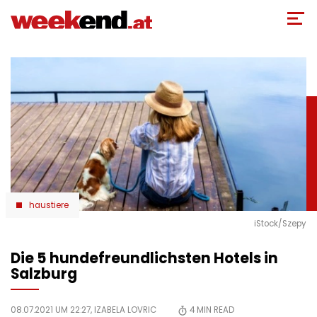
Direkt
zum
Inhalt
haustiere
iStock/Szepy
Die 5 hundefreundlichsten Hotels in
Salzburg
08.07.2021 UM 22:27,
IZABELA LOVRIC
4
MIN READ