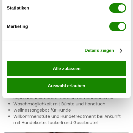
2019 können sich Hunde im Hundeparcour austoben.
können
Statistiken
Ihr Gerät durch aktives Scannen nach
Hundeleistungen:
bestimmten Merkmalen (Fingerprinting) identifizieren
Marketing
Dogsitter Auf Wunsch
Erfahren Sie mehr darüber, wie Ihre persönlichen Daten
Hunde dürfen alleine im Zimmer bleiben (Hundekarte
verarbeitet werden, und legen Sie Ihre Präferenzen im
an die Tür )
Abschnitt Einzelheiten
fest.
Hunde in Wohnhalle mit der Kaminbar und Terrasse
Details zeigen
erlaubt
Hundestation mit Hundebeutel und
Entsorgungsmöglichkeiten
Alle zulassen
Leinenpflicht im Hotel und im Gelände, speziell auf
Wanderwegen und Weiden
Rund um das Hotel verschiedene Möglichkeiten für
Auswahl erlauben
einen Spaziergang oder eine Wanderung
Separater Restaurant-Bereich für Hundebesitzer
Waschmöglichkeit mit Bürste und Handtuch
Wellnessangebot für Hunde
Willkommenstüte und Hundetreatment bei Ankunft
mit Hundekarte, Leckerli und Gassibeutel