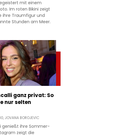
egeistert mit einem
to. Im roten Bikini zeigt
e ihre Traumfigur und
annte Stunden am Meer.
ncalli ganz privat: So
e nur selten
30,
JOVANA BOROJEVIC
lli genießt ihre Sommer-
stagram zeigt die