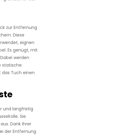
ick zur Entfernung
chern. Diese
rwendet, eignen
el. Es genügt, mit
. Dabei werden
 statische
st das Tuch einen
ste
 und langfristig
selrolle. Sie
aus. Dank ihrer
bei der Entfernung