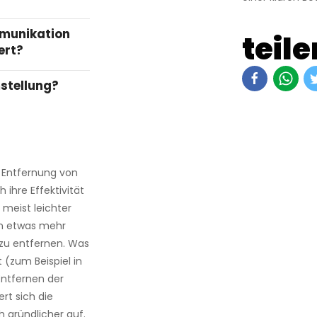
mmunikation
teile
ert?
mstellung?
ur Entfernung von
 ihre Effektivität
 meist leichter
zen etwas mehr
e zu entfernen. Was
t (zum Beispiel in
Entfernen der
rt sich die
h gründlicher auf.