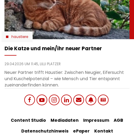
haustiere
Die Katze und mein/ihr neuer Partner
29.04.2026 UM 11:45,
LILLI PLATZER
Neuer Partner trifft Haustier: Zwischen Neugier, Eifersucht
und Kuschelpotenzial – wie Mensch und Tier entspannt
zueinanderfinden können.
Social
Footer
Content Studio
Mediadaten
Impressum
AGB
links
Datenschutzhinweis
ePaper
Kontakt