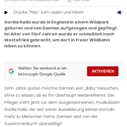
20.10.2015 UM 11:35,
ANDREEA IOSA
1
MIN READ
Drücke "Play" zum Laden und Hören
Gorilla Kwibi wurde in England in einem Wildpark
geboren und von Damian aufgezogen und gepflegt.
Im Alter von fünf Jahren wurde er schließlich nach
Westafrika gebracht, um dort in freier Wildbahn
leben zu können.
Wählen Sie weekend.at als
AKTIVIEREN
bevorzugte Google-Quelle
Zehn Jahre später möchte Damian sein „Baby“ besuchen,
ohne zu wissen, ob es ihn überhaupt wiedererkennt. Der
Pfleger steht jetzt vor dem ausgewachsenen, muskulösen
Gorilla Kwibi, der seit seiner Auswilderung keinen Kontakt
mehr zu Menschen hatte. Damian wird von der
Zusammenkunft überwältigt!