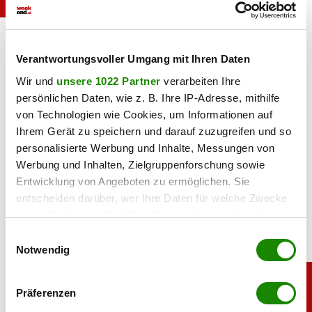
Mit ihrem transparenten Catsuit sorgte Bella
Ik Aldama / dpa
Hadid bereits zum zweiten Mal für einen
Picture Alliance /
Wow-Moment bei der Pariser Fashion Week.
picturedesk.com
Verantwortungsvoller Umgang mit Ihren Daten
Wir und
unsere 1022 Partner
verarbeiten Ihre
Haben Sie einen Fehler gefunden?
Schicken Sie uns Ihr
persönlichen Daten, wie z. B. Ihre IP-Adresse, mithilfe
Feedback zu diesem Artikel.
von Technologien wie Cookies, um Informationen auf
Ihrem Gerät zu speichern und darauf zuzugreifen und so
teilen
personalisierte Werbung und Inhalte, Messungen von
Werbung und Inhalten, Zielgruppenforschung sowie
Entwicklung von Angeboten zu ermöglichen. Sie
entscheiden darüber, wer Ihre Daten für welche Zwecke
nutzt. Sie können Ihre Einwilligung jederzeit über die
Cookie-Erklärung oder durch Klicken auf das Privacy
Einwilligungsauswahl
Trigger Symbol ändern oder widerrufen
Notwendig
Wenn Sie es erlauben, würden wir auch gerne:
Präferenzen
Informationen über Ihre geografische Lage