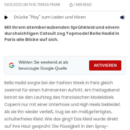
04.10.2022 UM 13:41,
TERESA FRANK
1
MIN READ
Drücke "Play" zum Laden und Hören
Mit ihrem atemberaubenden Sprühkleid und einem
durchsichtigen Catsuit zog Topmodel Bella Hadid in
Paris alle Blicke auf sich.
Wählen Sie weekend.at als
AKTIVIEREN
bevorzugte Google-Quelle
Bella Hadid sorgte bei der Fashion Week in Paris gleich
zweimal für einen fulminanten Auftritt. Am Freitagabend
betrat sie den Laufsteg des französischen Modelabels
Coperni nur mit einer Unterhose und High Heels bekleidet.
Als sie ihn wieder verließ, trug sie ein maßgefertigtes,
schulterfreies Kleid. Wie das ging? Das Kleid wurde direkt
auf ihre Haut gesprüht: Die Flüssigkeit in den Spray-