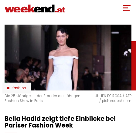
Direkt
zum
Inhalt
fashion
Die 25-Jährige ist der Star der diesjährigen
JULIEN DE ROSA / AFP
Fashion Show in Paris.
/ picturedesk.com
Bella Hadid zeigt tiefe Einblicke bei
Pariser Fashion Week