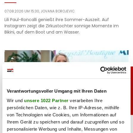
07.08.2026 UM 15:30,
JOVANA BOROJEVIC
Lili Paul-Roncalli genießt ihre Sommer-Auszeit. Auf
Instagram zeigt die Zirkustochter sonnige Momente im
Bikini, auf dem Boot und am Wasser.
Verantwortungsvoller Umgang mit Ihren Daten
Wir und
unsere 1022 Partner
verarbeiten Ihre
persönlichen Daten, wie z. B. Ihre IP-Adresse, mithilfe
promitalk
von Technologien wie Cookies, um Informationen auf
Ihrem Gerät zu speichern und darauf zuzugreifen und so
Simone mit Ansage auf Instagram: „Komm nie
personalisierte Werbung und Inhalte, Messungen von
wieder”