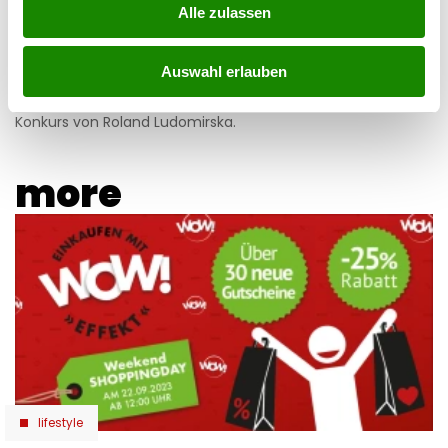
Alle zulassen
08.07.2026 UM 16:30,
STEFANIE HERMANN
Auswahl erlauben
Crazy Cheese ist pleite: Zwei Firmen sind insolvent, alle
Standorte wurden geschlossen. Das steckt hinter dem
Konkurs von Roland Ludomirska.
more
lifestyle