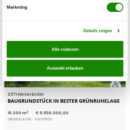
bestimmten Merkmalen (Fingerprinting) identifizieren
Marketing
Erfahren Sie mehr darüber, wie Ihre persönlichen Daten
verarbeitet werden, und legen Sie Ihre Präferenzen im
Abschnitt Einzelheiten
fest.
Details zeigen
Alle zulassen
Auswahl erlauben
2371 Hinterbrühl
BAUGRUNDSTÜCK IN BESTER GRÜNRUHELAGE
2
16.200 m
€ 5.650.000,00
GRUNDFLÄCHE
KAUFPREIS