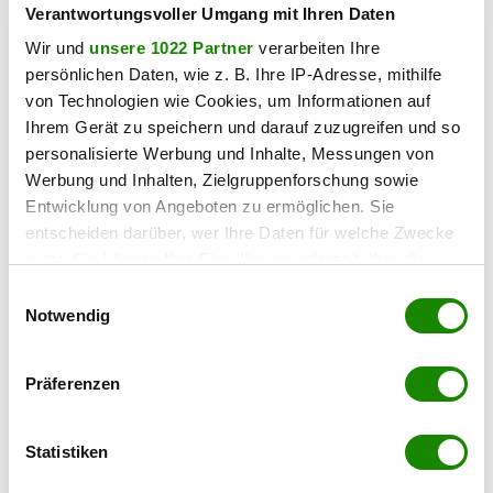
Verantwortungsvoller Umgang mit Ihren Daten
Wir und
unsere 1022 Partner
verarbeiten Ihre
persönlichen Daten, wie z. B. Ihre IP-Adresse, mithilfe
von Technologien wie Cookies, um Informationen auf
Ihrem Gerät zu speichern und darauf zuzugreifen und so
personalisierte Werbung und Inhalte, Messungen von
Werbung und Inhalten, Zielgruppenforschung sowie
Entwicklung von Angeboten zu ermöglichen. Sie
entscheiden darüber, wer Ihre Daten für welche Zwecke
2371 Hinterbrühl
nutzt. Sie können Ihre Einwilligung jederzeit über die
Baugrundstück am Sonnenhang der
Cookie-Erklärung oder durch Klicken auf das Privacy
Einwilligungsauswahl
Hinterbrühl
Trigger Symbol ändern oder widerrufen
Notwendig
2
1.200 m
€ 850.000,00
Wenn Sie es erlauben, würden wir auch gerne:
GRUNDFLÄCHE
KAUFPREIS
Präferenzen
Informationen über Ihre geografische Lage
erfassen, welche bis auf einige Meter genau sein
Diego Vizuete
können
Statistiken
VIZUETE Immobilien GmbH
Ihr Gerät durch aktives Scannen nach