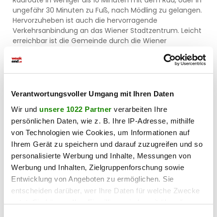
ungefähr 30 Minuten zu Fuß, nach Mödling zu gelangen.
Hervorzuheben ist auch die hervorragende
Verkehrsanbindung an das Wiener Stadtzentrum. Leicht
erreichbar ist die Gemeinde durch die Wiener
Außenringauto-bahn A21, die in Sparbach und am
Gießhübl je eine Auffahrt hat. In 15 Minuten erreicht man
die Wiener Stadtgrenze. Ein unbezahlbarer Vorteil ist die
günstige Lage am Rande des einzigartigen
Naturschutzgebietes Föhrenberge mit allen
Verantwortungsvoller Umgang mit Ihren Daten
dazugehörenden Möglichkeiten und vielen
Wir und
unsere 1022 Partner
verarbeiten Ihre
interessanten Ausflugszielen (Wanderhütten,
persönlichen Daten, wie z. B. Ihre IP-Adresse, mithilfe
Ausflugslokale, eine Tennisanlage, Mountainbike-
Strecken und einen Fußballplatz) in der näheren
von Technologien wie Cookies, um Informationen auf
Umgebung. Dieses Objekt besticht vor allem durch seine
Ihrem Gerät zu speichern und darauf zuzugreifen und so
wunderschöne Grünruhelage, die Nähe zu Wien sowie
personalisierte Werbung und Inhalte, Messungen von
die gute Infrastruktur mit Einkaufsmöglichkeiten,
Werbung und Inhalten, Zielgruppenforschung sowie
Kindergärten und Schulen, welche eine ausgesprochen
Entwicklung von Angeboten zu ermöglichen. Sie
angenehme Wohnatmosphäre bieten.
entscheiden darüber, wer Ihre Daten für welche Zwecke
nutzt. Sie können Ihre Einwilligung jederzeit über die
In der Umgebung
Cookie-Erklärung oder durch Klicken auf das Privacy
Einwilligungsauswahl