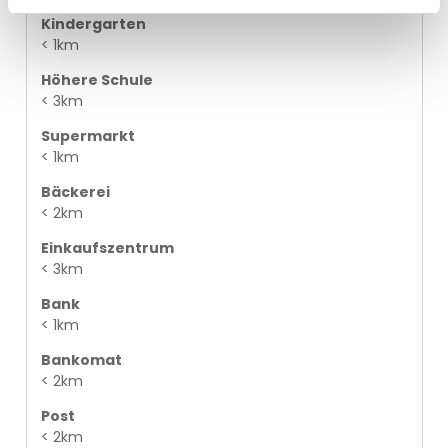
Kindergarten
< 1km
Höhere Schule
< 3km
Supermarkt
< 1km
Bäckerei
< 2km
Einkaufszentrum
< 3km
Bank
< 1km
Bankomat
< 2km
Post
< 2km