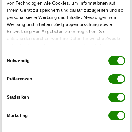
von Technologien wie Cookies, um Informationen auf
Ihrem Gerät zu speichern und darauf zuzugreifen und so
personalisierte Werbung und Inhalte, Messungen von
Werbung und Inhalten, Zielgruppenforschung sowie
Entwicklung von Angeboten zu ermöglichen. Sie
entscheiden darüber, wer Ihre Daten für welche Zwecke
nutzt. Sie können Ihre Einwilligung jederzeit über die
Cookie-Erklärung oder durch Klicken auf das Privacy
Einwilligungsauswahl
Trigger Symbol ändern oder widerrufen
Notwendig
Wenn Sie es erlauben, würden wir auch gerne:
Präferenzen
Informationen über Ihre geografische Lage
erfassen, welche bis auf einige Meter genau sein
können
Statistiken
In der Umgebung
Ihr Gerät durch aktives Scannen nach
bestimmten Merkmalen (Fingerprinting) identifizieren
Marketing
Bus
Erfahren Sie mehr darüber, wie Ihre persönlichen Daten
< 1km
verarbeitet werden, und legen Sie Ihre Präferenzen im