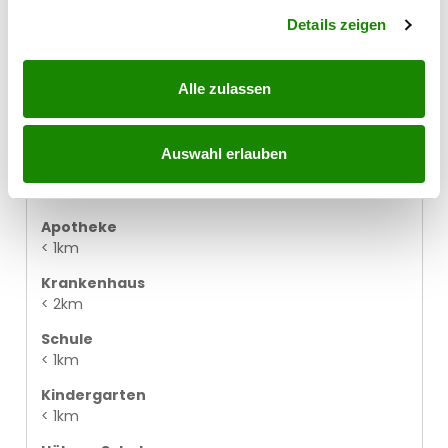
Bahnhof
Abschnitt Einzelheiten
fest.
< 5km
Details zeigen
Autobahnanschluss
< 2km
Alle zulassen
Arzt
< 1km
Auswahl erlauben
Klinik
< 4km
Apotheke
< 1km
Krankenhaus
< 2km
Schule
< 1km
Kindergarten
< 1km