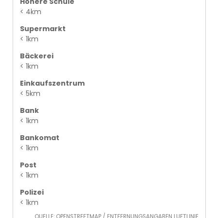
Höhere Schule
< 4km
Supermarkt
< 1km
Bäckerei
< 1km
Einkaufszentrum
< 5km
Bank
< 1km
Bankomat
< 1km
Post
< 1km
Polizei
< 1km
QUELLE: OPENSTREETMAP / ENTFERNUNGSANGABEN LUFTLINIE