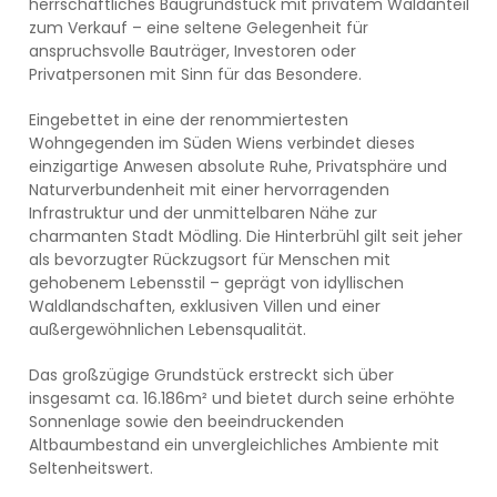
herrschaftliches Baugrundstück mit privatem Waldanteil
zum Verkauf – eine seltene Gelegenheit für
anspruchsvolle Bauträger, Investoren oder
Privatpersonen mit Sinn für das Besondere.
Eingebettet in eine der renommiertesten
Wohngegenden im Süden Wiens verbindet dieses
einzigartige Anwesen absolute Ruhe, Privatsphäre und
Naturverbundenheit mit einer hervorragenden
Infrastruktur und der unmittelbaren Nähe zur
charmanten Stadt Mödling. Die Hinterbrühl gilt seit jeher
als bevorzugter Rückzugsort für Menschen mit
gehobenem Lebensstil – geprägt von idyllischen
Waldlandschaften, exklusiven Villen und einer
außergewöhnlichen Lebensqualität.
Das großzügige Grundstück erstreckt sich über
insgesamt ca. 16.186m² und bietet durch seine erhöhte
Sonnenlage sowie den beeindruckenden
Altbaumbestand ein unvergleichliches Ambiente mit
Seltenheitswert.