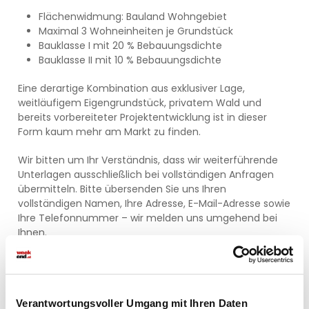
Flächenwidmung: Bauland Wohngebiet
Maximal 3 Wohneinheiten je Grundstück
Bauklasse I mit 20 % Bebauungsdichte
Bauklasse II mit 10 % Bebauungsdichte
Eine derartige Kombination aus exklusiver Lage,
weitläufigem Eigengrundstück, privatem Wald und
bereits vorbereiteter Projektentwicklung ist in dieser
Form kaum mehr am Markt zu finden.
Wir bitten um Ihr Verständnis, dass wir weiterführende
Unterlagen ausschließlich bei vollständigen Anfragen
übermitteln. Bitte übersenden Sie uns Ihren
vollständigen Namen, Ihre Adresse, E-Mail-Adresse sowie
Ihre Telefonnummer – wir melden uns umgehend bei
Ihnen.
Kontakt
Für Besichtigungstermine oder Fragen steht Ihnen Herr
Georg Zoltan, MSc, unter +43 676 88 03 03 01 oder
Verantwortungsvoller Umgang mit Ihren Daten
georg.zoltan@plech.at gerne zur Verfügung.