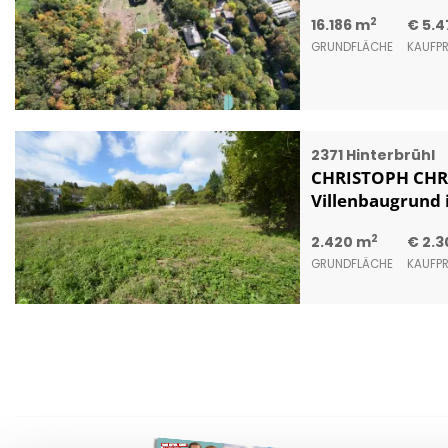
2
16.186 m
€ 5.4
GRUNDFLÄCHE
KAUFPR
2371 Hinterbrühl
CHRISTOPH CHR
Villenbaugrund
2
2.420 m
€ 2.3
GRUNDFLÄCHE
KAUFPR