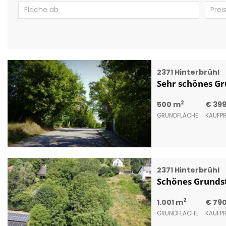
2371 Hinterbrühl
Sehr schönes Gr
2
500 m
€ 39
GRUNDFLÄCHE
KAUFPR
2371 Hinterbrühl
Schönes Grundst
2
1.001 m
€ 79
GRUNDFLÄCHE
KAUFPR