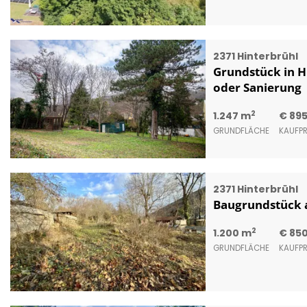
2371 Hinterbrühl
Grundstück in H
oder Sanierung
2
1.247 m
€ 89
GRUNDFLÄCHE
KAUFPR
2371 Hinterbrühl
Baugrundstück 
2
1.200 m
€ 85
GRUNDFLÄCHE
KAUFPR