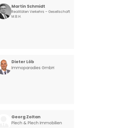
Martin Schmidt
Realitäten Verkehrs – Gesellschaft
M.B.H.
Dieter Löb
Immoparadies GmbH
Georg Zoltan
Plech & Plech Immobilien