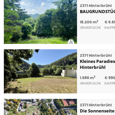
2371 Hinterbrühl
BAUGRUNDSTÜC
2
16.200 m
€ 5.6
GRUNDFLÄCHE
KAUFPR
2371 Hinterbrühl
Kleines Paradie
Hinterbrühl
2
1.586 m
€ 99
GRUNDFLÄCHE
KAUFPR
2371 Hinterbrühl
Die Sonnenseite