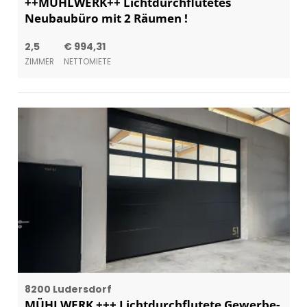
++MÜHLWERK++ Lichtdurchflutetes
Neubaubüro mit 2 Räumen !
2,5
€ 994,31
ZIMMER
NETTOMIETE
8200 Ludersdorf
MÜHLWERK +++ Lichtdurchflutete Gewerbe-