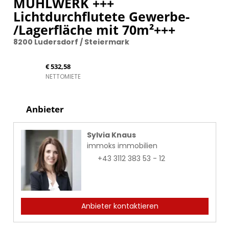
MÜHLWERK +++
Lichtdurchflutete Gewerbe-
/Lagerfläche mit 70m²+++
8200 Ludersdorf / Steiermark
€ 532,58
NETTOMIETE
Anbieter
Sylvia Knaus
immoks immobilien
+43 3112 383 53 - 12
Anbieter kontaktieren