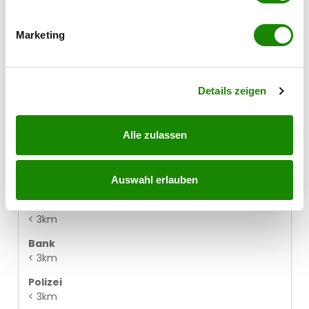
Ihr Gerät durch aktives Scannen nach
Bus
bestimmten Merkmalen (Fingerprinting) identifizieren
< 2km
Marketing
Erfahren Sie mehr darüber, wie Ihre persönlichen Daten
Bahnhof
verarbeitet werden, und legen Sie Ihre Präferenzen im
< 2km
Abschnitt Einzelheiten
fest.
Autobahnanschluss
Details zeigen
< 3km
Arzt
Alle zulassen
< 3km
Apotheke
< 3km
Auswahl erlauben
Bankomat
< 3km
Bank
< 3km
Polizei
< 3km