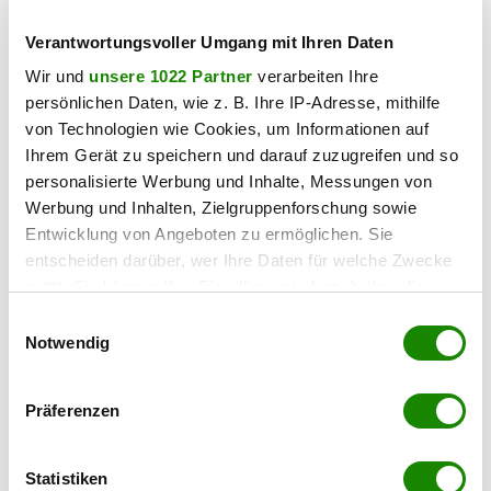
Verantwortungsvoller Umgang mit Ihren Daten
Wir und
unsere 1022 Partner
verarbeiten Ihre
persönlichen Daten, wie z. B. Ihre IP-Adresse, mithilfe
von Technologien wie Cookies, um Informationen auf
Ihrem Gerät zu speichern und darauf zuzugreifen und so
personalisierte Werbung und Inhalte, Messungen von
Werbung und Inhalten, Zielgruppenforschung sowie
Entwicklung von Angeboten zu ermöglichen. Sie
entscheiden darüber, wer Ihre Daten für welche Zwecke
nutzt. Sie können Ihre Einwilligung jederzeit über die
Lagebeschreibung
Cookie-Erklärung oder durch Klicken auf das Privacy
Einwilligungsauswahl
Das Mühlwerk unmittelbar an der Autobahnabfahrt
Trigger Symbol ändern oder widerrufen
Notwendig
Gleisdorf West und in direkter Nähe zur Stadteinfahrt
Gleisdorf gelegen, ist ein äußerst attraktiver Standort in
Wenn Sie es erlauben, würden wir auch gerne:
8200 Ludersdorf.
Präferenzen
Informationen über Ihre geografische Lage
erfassen, welche bis auf einige Meter genau sein
In der Umgebung
können
Statistiken