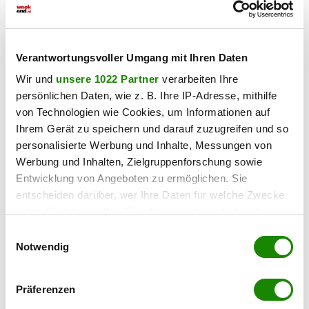
Verantwortungsvoller Umgang mit Ihren Daten
Wir und
unsere 1022 Partner
verarbeiten Ihre
persönlichen Daten, wie z. B. Ihre IP-Adresse, mithilfe
von Technologien wie Cookies, um Informationen auf
Ihrem Gerät zu speichern und darauf zuzugreifen und so
personalisierte Werbung und Inhalte, Messungen von
Werbung und Inhalten, Zielgruppenforschung sowie
Entwicklung von Angeboten zu ermöglichen. Sie
entscheiden darüber, wer Ihre Daten für welche Zwecke
nutzt. Sie können Ihre Einwilligung jederzeit über die
9020 Klagenfurt am Wörthersee
Cookie-Erklärung oder durch Klicken auf das Privacy
Einwilligungsauswahl
Zur Miete; Lagerhalle am Klagenfurter
Trigger Symbol ändern oder widerrufen
Notwendig
Frachtenbahnhof
Wenn Sie es erlauben, würden wir auch gerne:
2
215 m
€ 817,00
Präferenzen
NUTZFLÄCHE
NETTOMIETE
Informationen über Ihre geografische Lage