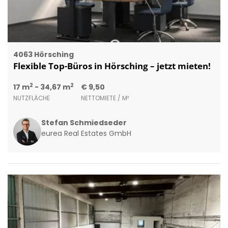
4063 Hörsching
Flexible Top-Büros in Hörsching – jetzt mieten!
2
2
17 m
- 34,67 m
€ 9,50
NUTZFLÄCHE
NETTOMIETE / M²
Stefan Schmiedseder
eurea Real Estates GmbH