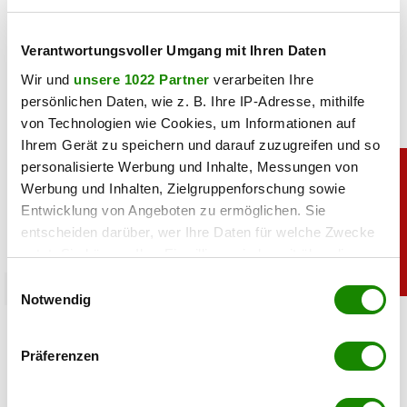
teilen
Verantwortungsvoller Umgang mit Ihren Daten
Wir und
unsere 1022 Partner
verarbeiten Ihre
persönlichen Daten, wie z. B. Ihre IP-Adresse, mithilfe
von Technologien wie Cookies, um Informationen auf
Ihrem Gerät zu speichern und darauf zuzugreifen und so
personalisierte Werbung und Inhalte, Messungen von
Werbung und Inhalten, Zielgruppenforschung sowie
Entwicklung von Angeboten zu ermöglichen. Sie
entscheiden darüber, wer Ihre Daten für welche Zwecke
nutzt. Sie können Ihre Einwilligung jederzeit über die
Cookie-Erklärung oder durch Klicken auf das Privacy
Einwilligungsauswahl
chronik
Trigger Symbol ändern oder widerrufen
Notwendig
Frontalcrash: Drei Frauen bei schwerem Unfall
Wenn Sie es erlauben, würden wir auch gerne:
gestorben
Präferenzen
Informationen über Ihre geografische Lage
erfassen, welche bis auf einige Meter genau sein
10.08.2026 UM 08:21,
JOVANA BOROJEVIC
& APA, RED