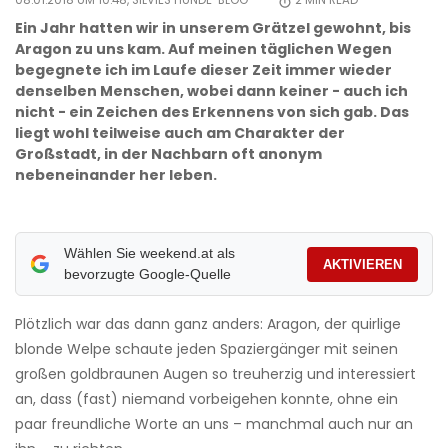
08.01.2018 UM 10:48,
SILVIES HUNDE-BLOG
2
MIN READ
Ein Jahr hatten wir in unserem Grätzel gewohnt, bis
Aragon zu uns kam. Auf meinen täglichen Wegen
begegnete ich im Laufe dieser Zeit immer wieder
denselben Menschen, wobei dann keiner - auch ich
nicht - ein Zeichen des Erkennens von sich gab. Das
liegt wohl teilweise auch am Charakter der
Großstadt, in der Nachbarn oft anonym
nebeneinander her leben.
Wählen Sie weekend.at als
AKTIVIEREN
bevorzugte Google-Quelle
Plötzlich war das dann ganz anders: Aragon, der quirlige
blonde Welpe schaute jeden Spaziergänger mit seinen
großen goldbraunen Augen so treuherzig und interessiert
an, dass (fast) niemand vorbeigehen konnte, ohne ein
paar freundliche Worte an uns – manchmal auch nur an