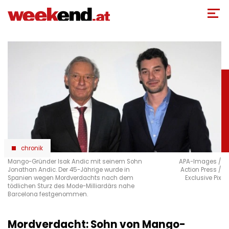
Direkt
zum
Inhalt
chronik
Mango-Gründer Isak Andic mit seinem Sohn
APA-Images /
Jonathan Andic. Der 45-Jährige wurde in
Action Press /
Spanien wegen Mordverdachts nach dem
Exclusive Pix
tödlichen Sturz des Mode-Milliardärs nahe
Barcelona festgenommen.
Mordverdacht: Sohn von Mango-