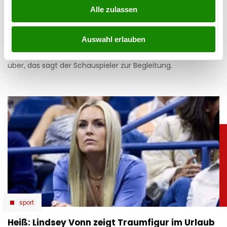
„Jetzt ist es raus!”
Alle zulassen
13.02.2026 UM 11:31,
ANNA KIRSCHBAUM
Auswahl erlauben
Spekulation um Liebes-Outing von Philipp Hochmair beim
Wiener Opernball: Im Vorfeld kochte die Gerüchteküche
über, das sagt der Schauspieler zur Begleitung.
sport
Heiß: Lindsey Vonn zeigt Traumfigur im Urlaub