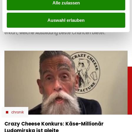
Alle zulassen
04.08.2026 UM 13:48,
YUNUS EMRE KURT
Die Arbeitslosigkeit bleibt hoch, doch in einigen Berufen
Auswahl erlauben
fehlen weiterhin Fachkräfte. AMS-Chef Johannes Kopf
erklärt, welche Ausbildung beste Chancen bietet.
chronik
Crazy Cheese Konkurs: Käse-Millionär
Ludomirska ist pleite