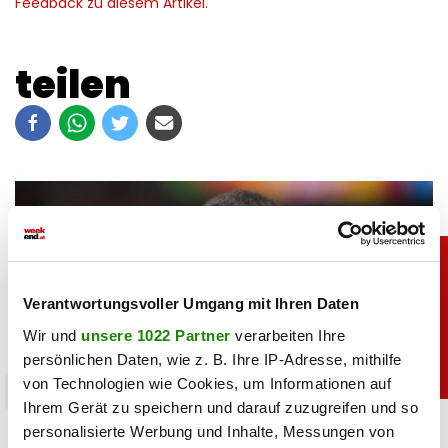
Feedback zu diesem Artikel.
teilen
Verantwortungsvoller Umgang mit Ihren Daten
Wir und
unsere 1022 Partner
verarbeiten Ihre
persönlichen Daten, wie z. B. Ihre IP-Adresse, mithilfe
von Technologien wie Cookies, um Informationen auf
sport
Ihrem Gerät zu speichern und darauf zuzugreifen und so
Laut Buchmachern: David Alaba geht zu
personalisierte Werbung und Inhalte, Messungen von