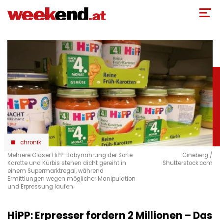
Direkt
zum
Inhalt
chronik
Mehrere Gläser HiPP-Babynahrung der Sorte
Cineberg /
Karotte und Kürbis stehen dicht gereiht in
Shutterstock.com
einem Supermarktregal, während
Ermittlungen wegen möglicher Manipulation
und Erpressung laufen.
HiPP: Erpresser fordern 2 Millionen – Das