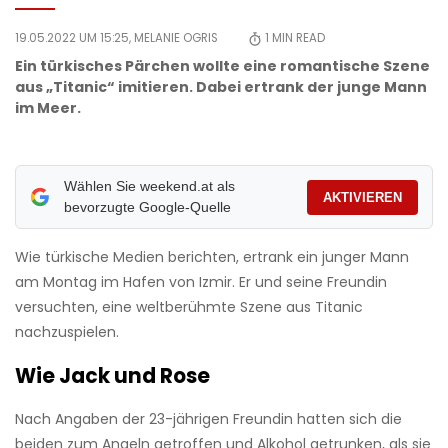
19.05.2022 UM 15:25,
MELANIE OGRIS
1
MIN READ
Ein türkisches Pärchen wollte eine romantische Szene
aus „Titanic“ imitieren. Dabei ertrank der junge Mann
im Meer.
Wählen Sie weekend.at als
AKTIVIEREN
bevorzugte Google-Quelle
Wie türkische Medien berichten, ertrank ein junger Mann
am Montag im Hafen von Izmir. Er und seine Freundin
versuchten, eine weltberühmte Szene aus Titanic
nachzuspielen.
Wie Jack und Rose
Nach Angaben der 23-jährigen Freundin hatten sich die
beiden zum Angeln getroffen und Alkohol getrunken, als sie