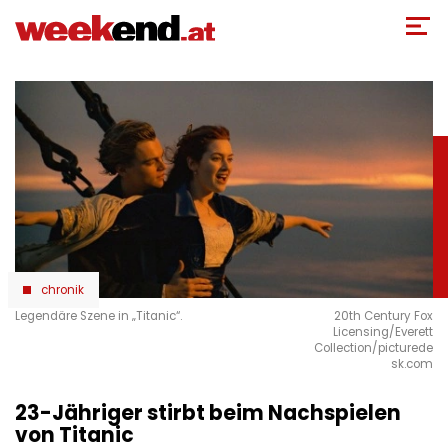
Direkt
zum
Inhalt
chronik
Legendäre Szene in „Titanic“.
20th Century Fox
Licensing/Everett
Collection/picturede
sk.com
23-Jähriger stirbt beim Nachspielen
von Titanic