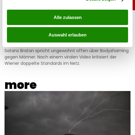
promitalk
Alle zulassen
Satans Bratan platzt der Kragen: „Dann ist
man frauenfeindlich”
Auswahl erlauben
06.08.2026 UM 11:05,
JOVANA BOROJEVIC
Satans Bratan spricht ungewohnt offen über Bodyshaming
gegen Männer. Nach einem viralen Video kritisiert der
Wiener doppelte Standards im Netz.
more