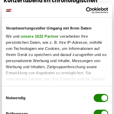
Konzertabend im chronologischen
Ablauf
Kombiniert man das modular programmierte Grundgerüst
mit den Vorzügen einer abendfüllenden Stadionshow,
Verantwortungsvoller Umgang mit Ihren Daten
ergibt sich die folgende, wahrscheinlichste Setlist für das
heutige Open-Air-Spektakel in Wien. Die prognostizierte
Wir und
unsere 1022 Partner
verarbeiten Ihre
Trefferquote dieser Ableitung liegt erfahrungsgemäß bei
persönlichen Daten, wie z. B. Ihre IP-Adresse, mithilfe
von Technologien wie Cookies, um Informationen auf
stolzen 70 bis 80 Prozent:
Ihrem Gerät zu speichern und darauf zuzugreifen und so
personalisierte Werbung und Inhalte, Messungen von
Act I (Der Opener-Block)
Werbung und Inhalten, Zielgruppenforschung sowie
Inception Intro C / Lying From You /
Entwicklung von Angeboten zu ermöglichen. Sie
Crawling / Up From the Bottom /
entscheiden darüber, wer Ihre Daten für welche Zwecke
Somewhere I Belong / The Emptiness
nutzt. Sie können Ihre Einwilligung jederzeit über die
Machine
Cookie-Erklärung oder durch Klicken auf das Privacy
Einwilligungsauswahl
Trigger Symbol ändern oder widerrufen
Notwendig
Act II (Das emotionale Zentrum)
Creation Intro C / The Catalyst / Burn It
Wenn Sie es erlauben, würden wir auch gerne:
Präferenzen