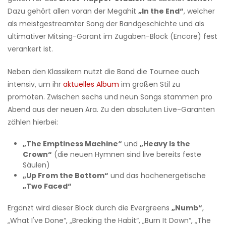
Dazu gehört allen voran der Megahit
„In the End“
, welcher
als meistgestreamter Song der Bandgeschichte und als
ultimativer Mitsing-Garant im Zugaben-Block (Encore) fest
verankert ist.
Neben den Klassikern nutzt die Band die Tournee auch
intensiv, um ihr
aktuelles Album
im großen Stil zu
promoten. Zwischen sechs und neun Songs stammen pro
Abend aus der neuen Ära. Zu den absoluten Live-Garanten
zählen hierbei:
„The Emptiness Machine“
und
„Heavy Is the
Crown“
(die neuen Hymnen sind live bereits feste
Säulen)
„Up From the Bottom“
und das hochenergetische
„Two Faced“
Ergänzt wird dieser Block durch die Evergreens
„Numb“
,
„What I've Done“, „Breaking the Habit“, „Burn It Down“, „The