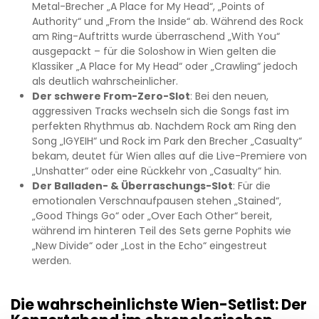
Metal-Brecher „A Place for My Head“, „Points of
Authority“ und „From the Inside“ ab. Während des Rock
am Ring-Auftritts wurde überraschend „With You“
ausgepackt – für die Soloshow in Wien gelten die
Klassiker „A Place for My Head“ oder „Crawling“ jedoch
als deutlich wahrscheinlicher.
Der schwere From-Zero-Slot
: Bei den neuen,
aggressiven Tracks wechseln sich die Songs fast im
perfekten Rhythmus ab. Nachdem Rock am Ring den
Song „IGYEIH“ und Rock im Park den Brecher „Casualty“
bekam, deutet für Wien alles auf die Live-Premiere von
„Unshatter“ oder eine Rückkehr von „Casualty“ hin.
Der Balladen- & Überraschungs-Slot
: Für die
emotionalen Verschnaufpausen stehen „Stained“,
„Good Things Go“ oder „Over Each Other“ bereit,
während im hinteren Teil des Sets gerne Pophits wie
„New Divide“ oder „Lost in the Echo“ eingestreut
werden.
Die wahrscheinlichste Wien-Setlist: Der