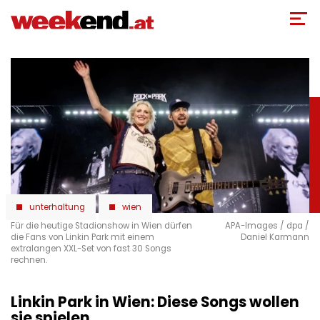
Direkt
zum
Inhalt
unterhaltung
wien
Für die heutige Stadionshow in Wien dürfen
APA-Images / dpa /
die Fans von Linkin Park mit einem
Daniel Karmann
extralangen XXL-Set von fast 30 Songs
rechnen.
Linkin Park in Wien: Diese Songs wollen
sie spielen