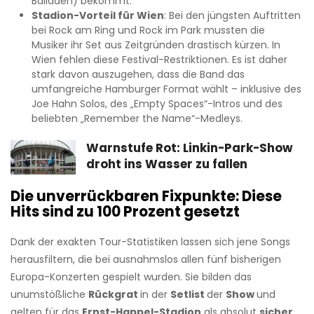
Balladen) bekommt.
Stadion-Vorteil für Wien
: Bei den jüngsten Auftritten
bei Rock am Ring und Rock im Park mussten die
Musiker ihr Set aus Zeitgründen drastisch kürzen. In
Wien fehlen diese Festival-Restriktionen. Es ist daher
stark davon auszugehen, dass die Band das
umfangreiche Hamburger Format wählt – inklusive des
Joe Hahn Solos, des „Empty Spaces“-Intros und des
beliebten „Remember the Name“-Medleys.
Warnstufe Rot: Linkin-Park-Show
droht ins Wasser zu fallen
Die unverrückbaren Fixpunkte: Diese
Hits sind zu 100 Prozent gesetzt
Dank der exakten Tour-Statistiken lassen sich jene Songs
herausfiltern, die bei ausnahmslos allen fünf bisherigen
Europa-Konzerten gespielt wurden. Sie bilden das
unumstößliche
Rückgrat
in der
Setlist
der
Show
und
gelten für das
Ernst-Happel-Stadion
als absolut
sicher
.